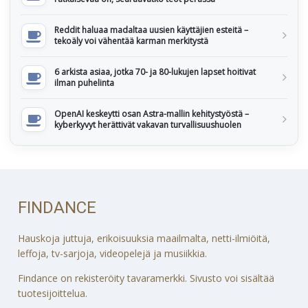
Reddit haluaa madaltaa uusien käyttäjien esteitä –
tekoäly voi vähentää karman merkitystä
6 arkista asiaa, jotka 70- ja 80-lukujen lapset hoitivat
ilman puhelinta
OpenAI keskeytti osan Astra-mallin kehitystyöstä –
kyberkyvyt herättivät vakavan turvallisuushuolen
FINDANCE
Hauskoja juttuja, erikoisuuksia maailmalta, netti-ilmiöitä,
leffoja, tv-sarjoja, videopelejä ja musiikkia.
Findance on rekisteröity tavaramerkki. Sivusto voi sisältää
tuotesijoittelua.