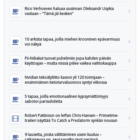
Rico Verhoeven haluaa uusinnan Oleksandr Usykia
vastaan – "Tämä jäi kesken"
10 arkista tapaa, joilla miehen krooninen epävarmuus
voi näkyä
Pii-hiiliakut tuovat puhelimiin jopa kahden päivän
käyttöajan – mutta niissä piilee vaikea vaihtokauppa
Nvidian tekoälyliitto kasvoi yli 120 toimijaan –
ensimmäinen tietoturvaluonnos syntyi viikossa
5 tapaa, joilla emotionaalinen kypsymättömyys
sabotoi parisuhdetta
Robert Pattinson on leffan Chris Hansen – Primetime-
traileri näyttää To Catch a Predatorin synkän nousun
9 lausetta, joista välittäminen usein kuuluu –
ratkaisevaa on, seuraavatko teot perässä