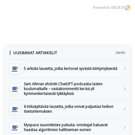
Powered by HIGH.FI
UUSIMMAT ARTIKKELIT
KAIKKI
5 arkista lausetta, jotka kertovat syvästä kiintymyksestä
Sam Altman ehdotti ChatGPT-podcastia lasten
koulumatkalle – vastakommentti keräsi yli
kymmenkertaisesti tykkäyksiä
6 töksäyttävää lausetta, jotka voivat paljastaa heikon
itsetuntemuksen
Myspace suunnittelee paluuta: omistajat haluavat
haastaa algoritmien hallitseman somen