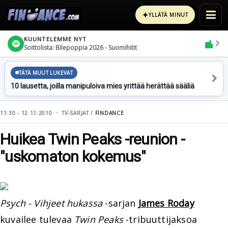
✦
YLLÄTÄ MINUT
KUUNTELEMME NYT
Soittolista: Bilepoppia 2026 - Suomihitit
TÄTÄ MUUT LUKEVAT
10 lausetta, joilla manipuloiva mies yrittää herättää sääliä
11:30 - 12.11.2010
TV-SARJAT /
FINDANCE
Huikea Twin Peaks -reunion -
"uskomaton kokemus"
Psych - Vihjeet hukassa
-sarjan
James Roday
kuvailee tulevaa
Twin Peaks
-tribuuttijaksoa