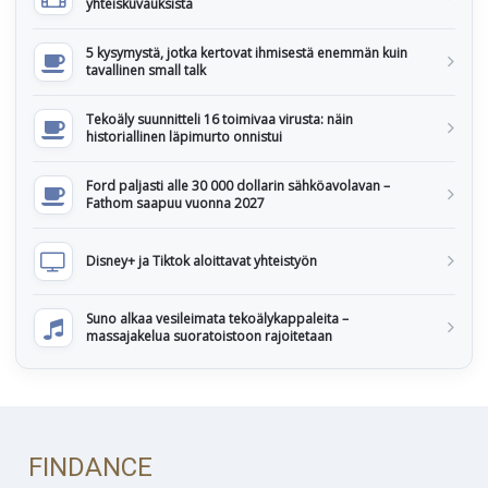
yhteiskuvauksista
5 kysymystä, jotka kertovat ihmisestä enemmän kuin
tavallinen small talk
Tekoäly suunnitteli 16 toimivaa virusta: näin
historiallinen läpimurto onnistui
Ford paljasti alle 30 000 dollarin sähköavolavan –
Fathom saapuu vuonna 2027
Disney+ ja Tiktok aloittavat yhteistyön
Suno alkaa vesileimata tekoälykappaleita –
massajakelua suoratoistoon rajoitetaan
FINDANCE