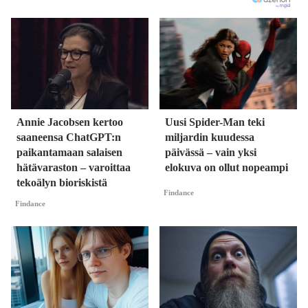
Annie Jacobsen kertoo
Uusi Spider-Man teki
saaneensa ChatGPT:n
miljardin kuudessa
paikantamaan salaisen
päivässä – vain yksi
hätävaraston – varoittaa
elokuva on ollut nopeampi
tekoälyn bioriskistä
Findance
Findance