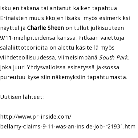
iskujen takana tai antanut kaiken tapahtua.
Erinäisten muusikkojen lisäksi myös esimerkiksi
näyttelijä
Charlie Sheen
on tullut julkisuuteen
9/11-mielipiteidensä kanssa. Pitkään vaiettuja
salaliittoteorioita on alettu käsitellä myös
viihdeteollisuudessa, viimeisimpänä
South Park
,
joka juuri Yhdysvalloissa esitetyssä jaksossa
pureutuu kyseisiin näkemyksiin tapahtumasta.
Uutisen lähteet:
http://www.pr-inside.com/
bellamy-claims-9-11-was-an-inside-job-r21931.htm