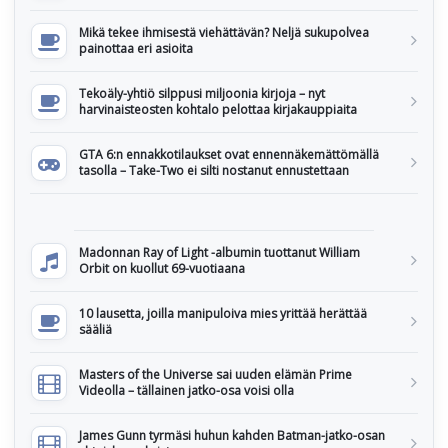
Mikä tekee ihmisestä viehättävän? Neljä sukupolvea
painottaa eri asioita
Tekoäly-yhtiö silppusi miljoonia kirjoja – nyt
harvinaisteosten kohtalo pelottaa kirjakauppiaita
GTA 6:n ennakkotilaukset ovat ennennäkemättömällä
tasolla – Take-Two ei silti nostanut ennustettaan
Madonnan Ray of Light -albumin tuottanut William
Orbit on kuollut 69-vuotiaana
10 lausetta, joilla manipuloiva mies yrittää herättää
sääliä
Masters of the Universe sai uuden elämän Prime
Videolla – tällainen jatko-osa voisi olla
James Gunn tyrmäsi huhun kahden Batman-jatko-osan