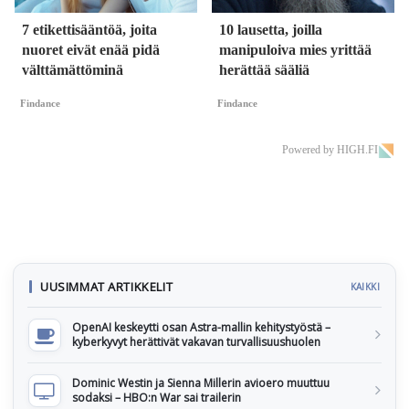
7 etikettisääntöä, joita
10 lausetta, joilla
nuoret eivät enää pidä
manipuloiva mies yrittää
välttämättöminä
herättää sääliä
Findance
Findance
Powered by HIGH.FI
UUSIMMAT ARTIKKELIT
KAIKKI
OpenAI keskeytti osan Astra-mallin kehitystyöstä –
kyberkyvyt herättivät vakavan turvallisuushuolen
Dominic Westin ja Sienna Millerin avioero muuttuu
sodaksi – HBO:n War sai trailerin