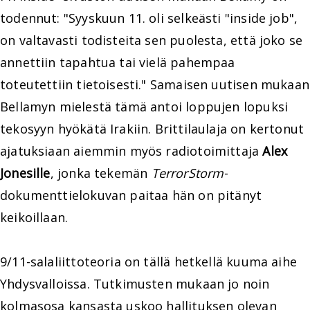
todennut: "Syyskuun 11. oli selkeästi "inside job",
on valtavasti todisteita sen puolesta, että joko se
annettiin tapahtua tai vielä pahempaa
toteutettiin tietoisesti." Samaisen uutisen mukaan
Bellamyn mielestä tämä antoi loppujen lopuksi
tekosyyn hyökätä Irakiin. Brittilaulaja on kertonut
ajatuksiaan aiemmin myös radiotoimittaja
Alex
Jonesille
, jonka tekemän
TerrorStorm
-
dokumenttielokuvan paitaa hän on pitänyt
keikoillaan.
9/11-salaliittoteoria on tällä hetkellä kuuma aihe
Yhdysvalloissa. Tutkimusten mukaan jo noin
kolmasosa kansasta uskoo hallituksen olevan