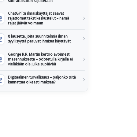
suoratoistoon rajoitetaan
ChatGPT:n ilmaiskäyttäjät saavat
rajattomat tekstikeskustelut – nämä
rajat jäävät voimaan
8 lausetta, joita suunnitelmia ilman
syyllisyyttä peruvat ihmiset käyttävät
George R.R. Martin kertoo avoimesti
masennuksesta – odotetulla kirjalla ei
vieläkään ole julkaisupäivää
Digitaalinen turvallisuus – paljonko siitä
kannattaa oikeasti maksaa?