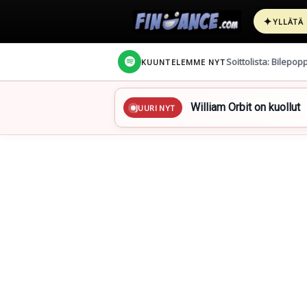
✦
YLLÄTÄ
Soittolista: Bilepop
KUUNTELEMME NYT
William Orbit on kuollut
JUURI NYT