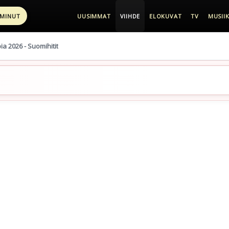
 MINUT
UUSIMMAT
VIIHDE
ELOKUVAT
TV
MUSIIK
pia 2026 - Suomihitit