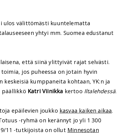
i ulos välittömästi kuuntelematta
stalauseeseen yhtyi mm. Suomea edustanut
isena, että siinä ylittyivät rajat selvästi.
 toimia, jos puheessa on jotain hyvin
U:n keskeisiä kumppaneita kohtaan, YK:n ja
n päällikkö
Katri Viinikka
kertoo
Iltalehdessä
.
toja epäilevien joukko
kasvaa kaiken aikaa
.
 Totuus -ryhmä on kerännyt jo yli 1 300
 9/11 -tutkijoista on ollut
Minnesotan