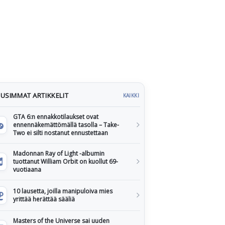
USIMMAT ARTIKKELIT
KAIKKI
GTA 6:n ennakkotilaukset ovat
ennennäkemättömällä tasolla – Take-
Two ei silti nostanut ennustettaan
Madonnan Ray of Light -albumin
tuottanut William Orbit on kuollut 69-
vuotiaana
10 lausetta, joilla manipuloiva mies
yrittää herättää sääliä
Masters of the Universe sai uuden