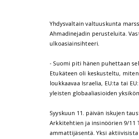
Yhdysvaltain valtuuskunta marss
Ahmadinejadin perusteluita. Va
ulkoasiainsihteeri.
- Suomi piti hänen puhettaan sella
Etukäteen oli keskusteltu, miten
loukkaavaa Israelia, EU:ta tai E
yleisten globaaliasioiden yksikö
Syyskuun 11. päivän iskujen taus
Arkkitehtien ja insinöörien 9/11
ammattijäsentä. Yksi aktiivisista