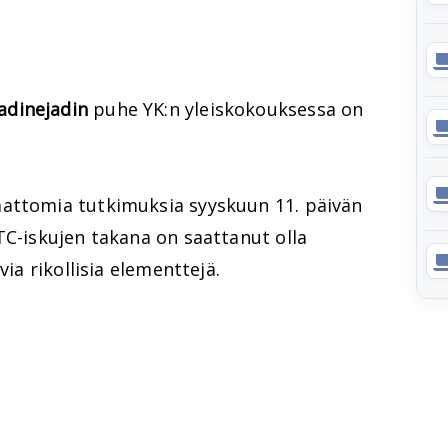
dinejadin
puhe YK:n yleiskokouksessa on
mattomia tutkimuksia syyskuun 11. päivän
TC-iskujen takana on saattanut olla
via rikollisia elementtejä.