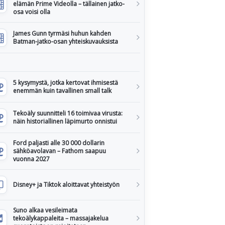
elämän Prime Videolla – tällainen jatko-
osa voisi olla
James Gunn tyrmäsi huhun kahden
Batman-jatko-osan yhteiskuvauksista
5 kysymystä, jotka kertovat ihmisestä
enemmän kuin tavallinen small talk
Tekoäly suunnitteli 16 toimivaa virusta:
näin historiallinen läpimurto onnistui
Ford paljasti alle 30 000 dollarin
sähköavolavan – Fathom saapuu
vuonna 2027
Disney+ ja Tiktok aloittavat yhteistyön
Suno alkaa vesileimata
tekoälykappaleita – massajakelua