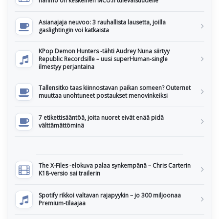
hahmo on keskeinen MCU:n tulevaisuudelle
Asianajaja neuvoo: 3 rauhallista lausetta, joilla
gaslightingin voi katkaista
KPop Demon Hunters -tähti Audrey Nuna siirtyy
Republic Recordsille – uusi superHuman-single
ilmestyy perjantaina
Tallensitko taas kiinnostavan paikan someen? Outernet
muuttaa unohtuneet postaukset menovinkeiksi
7 etikettisääntöä, joita nuoret eivät enää pidä
välttämättöminä
The X-Files -elokuva palaa synkempänä – Chris Carterin
K18-versio sai trailerin
Spotify rikkoi valtavan rajapyykin – jo 300 miljoonaa
Premium-tilaajaa