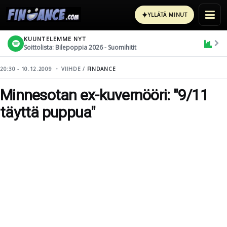
✦
YLLÄTÄ MINUT
KUUNTELEMME NYT
Soittolista: Bilepoppia 2026 - Suomihitit
20:30 - 10.12.2009
VIIHDE /
FINDANCE
Minnesotan ex-kuvernööri: "9/11
täyttä puppua"