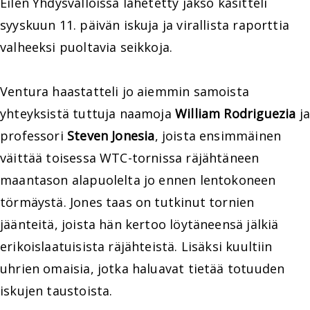
Eilen Yhdysvalloissa lähetetty jakso käsitteli
syyskuun 11. päivän iskuja ja virallista raporttia
valheeksi puoltavia seikkoja.
Ventura haastatteli jo aiemmin samoista
yhteyksistä tuttuja naamoja
William Rodriguezia
j
professori
Steven Jonesia
, joista ensimmäinen
väittää toisessa WTC-tornissa räjähtäneen
maantason alapuolelta jo ennen lentokoneen
törmäystä. Jones taas on tutkinut tornien
jäänteitä, joista hän kertoo löytäneensä jälkiä
erikoislaatuisista räjähteistä. Lisäksi kuultiin
uhrien omaisia, jotka haluavat tietää totuuden
iskujen taustoista.