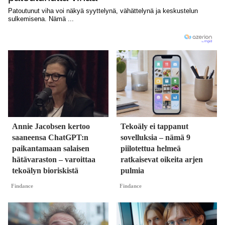
Annie Jacobsen kertoo
Tekoäly ei tappanut
saaneensa ChatGPT:n
sovelluksia – nämä 9
paikantamaan salaisen
piilotettua helmeä
hätävaraston – varoittaa
ratkaisevat oikeita arjen
tekoälyn bioriskistä
pulmia
Findance
Findance