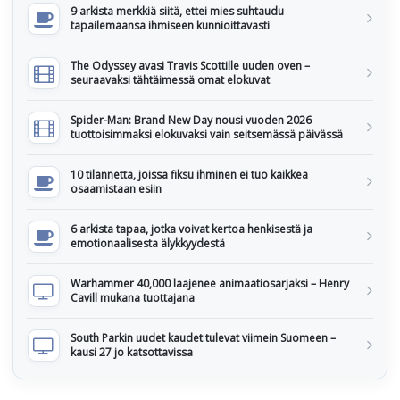
9 arkista merkkiä siitä, ettei mies suhtaudu
tapailemaansa ihmiseen kunnioittavasti
The Odyssey avasi Travis Scottille uuden oven –
seuraavaksi tähtäimessä omat elokuvat
Spider-Man: Brand New Day nousi vuoden 2026
tuottoisimmaksi elokuvaksi vain seitsemässä päivässä
10 tilannetta, joissa fiksu ihminen ei tuo kaikkea
osaamistaan esiin
6 arkista tapaa, jotka voivat kertoa henkisestä ja
emotionaalisesta älykkyydestä
Warhammer 40,000 laajenee animaatiosarjaksi – Henry
Cavill mukana tuottajana
South Parkin uudet kaudet tulevat viimein Suomeen –
kausi 27 jo katsottavissa