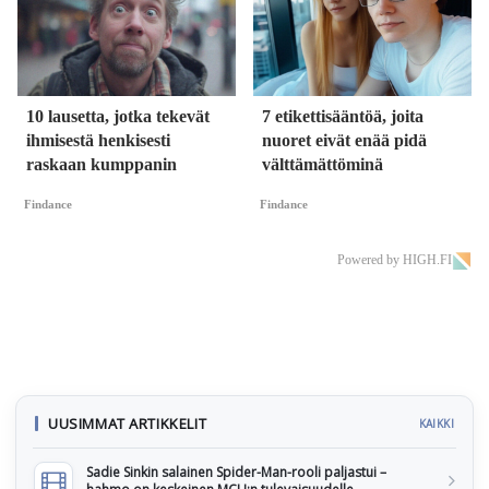
10 lausetta, jotka tekevät
7 etikettisääntöä, joita
ihmisestä henkisesti
nuoret eivät enää pidä
raskaan kumppanin
välttämättöminä
Findance
Findance
Powered by HIGH.FI
UUSIMMAT ARTIKKELIT
KAIKKI
Sadie Sinkin salainen Spider-Man-rooli paljastui –