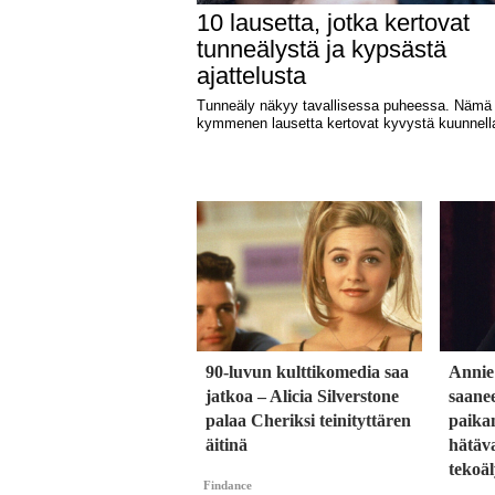
90-luvun kulttikomedia saa
Annie
jatkoa – Alicia Silverstone
saane
palaa Cheriksi teinityttären
paika
äitinä
hätäva
tekoäl
Findance