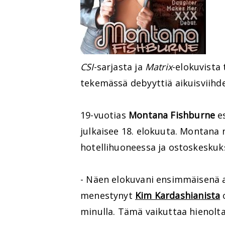
CSI
-sarjasta ja
Matrix
-elokuvista
tekemässä debyyttiä aikuisviihde
19-vuotias
Montana Fishburne
es
julkaisee 18. elokuuta. Montana
hotellihuoneessa ja ostoskeskuk
- Näen elokuvani ensimmäisenä as
menestynyt
Kim Kardashianista
o
minulla. Tämä vaikuttaa hienolta 