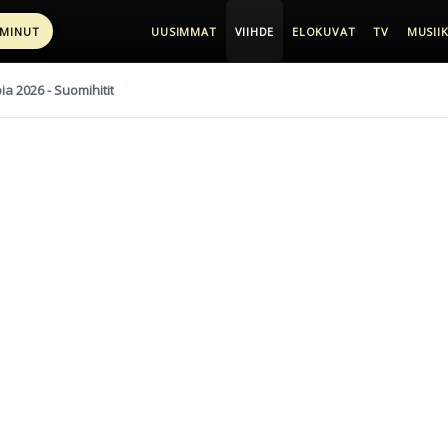
 MINUT
UUSIMMAT
VIIHDE
ELOKUVAT
TV
MUSIIK
pia 2026 - Suomihitit