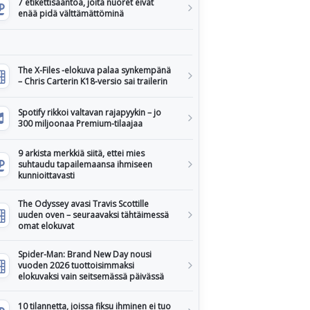
7 etikettisääntöä, joita nuoret eivät
enää pidä välttämättöminä
The X-Files -elokuva palaa synkempänä
– Chris Carterin K18-versio sai trailerin
Spotify rikkoi valtavan rajapyykin – jo
300 miljoonaa Premium-tilaajaa
9 arkista merkkiä siitä, ettei mies
suhtaudu tapailemaansa ihmiseen
kunnioittavasti
The Odyssey avasi Travis Scottille
uuden oven – seuraavaksi tähtäimessä
omat elokuvat
Spider-Man: Brand New Day nousi
vuoden 2026 tuottoisimmaksi
elokuvaksi vain seitsemässä päivässä
10 tilannetta, joissa fiksu ihminen ei tuo