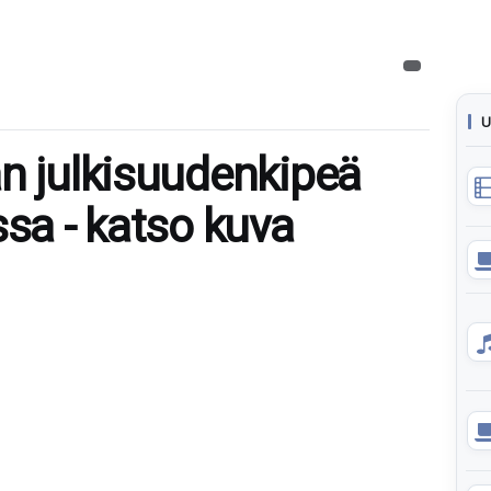
U
än julkisuudenkipeä
ssa - katso kuva