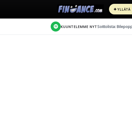
✦
YLLÄTÄ
Soittolista: Bilepop
KUUNTELEMME NYT