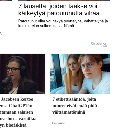
 Jacobsen kertoo
7 etikettisääntöä, joita
ensa ChatGPT:n
nuoret eivät enää pidä
ntamaan salaisen
välttämättöminä
raston – varoittaa
Findance
yn bioriskistä