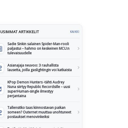
USIMMAT ARTIKKELIT
KAIKKI
Sadie Sinkin salainen Spider-Man-rooli
paljastui – hahmo on keskeinen MCU:n
tulevaisuudelle
Asianajaja neuvoo: 3 rauhallista
lausetta, joilla gaslightingin voi katkaista
KPop Demon Hunters -tähti Audrey
Nuna siirtyy Republic Recordsille – uusi
superHuman-single ilmestyy
perjantaina
Tallensitko taas kiinnostavan paikan
someen? Outernet muuttaa unohtuneet
postaukset menovinkeiksi