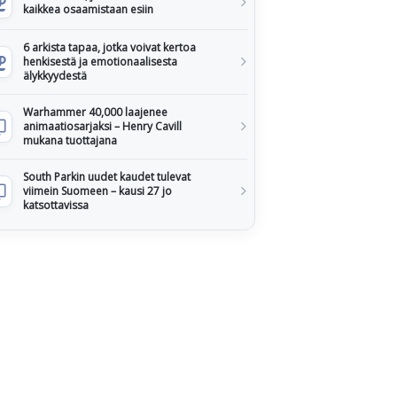
kaikkea osaamistaan esiin
6 arkista tapaa, jotka voivat kertoa
henkisestä ja emotionaalisesta
älykkyydestä
Warhammer 40,000 laajenee
animaatiosarjaksi – Henry Cavill
mukana tuottajana
South Parkin uudet kaudet tulevat
viimein Suomeen – kausi 27 jo
katsottavissa