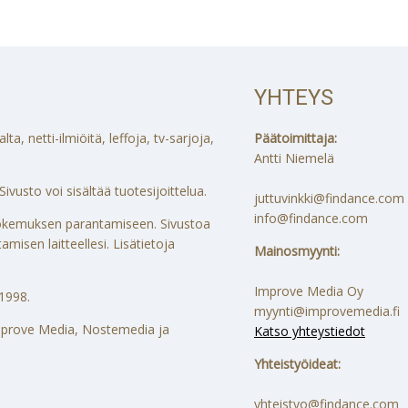
YHTEYS
a, netti-ilmiöitä, leffoja, tv-sarjoja,
Päätoimittaja:
Antti Niemelä
ivusto voi sisältää tuotesijoittelua.
juttuvinkki@findance.com
info@findance.com
ökokemuksen parantamiseen. Sivustoa
misen laitteellesi. Lisätietoja
Mainosmyynti:
Improve Media Oy
1998.
myynti@improvemedia.fi
 Improve Media, Nostemedia ja
Katso yhteystiedot
Yhteistyöideat:
yhteistyo@findance.com