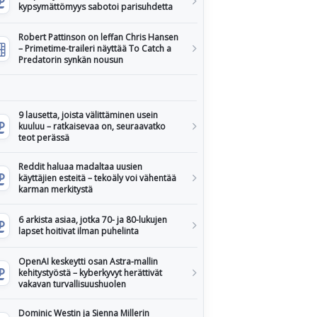
kypsymättömyys sabotoi parisuhdetta
Robert Pattinson on leffan Chris Hansen
– Primetime-traileri näyttää To Catch a
Predatorin synkän nousun
9 lausetta, joista välittäminen usein
kuuluu – ratkaisevaa on, seuraavatko
teot perässä
Reddit haluaa madaltaa uusien
käyttäjien esteitä – tekoäly voi vähentää
karman merkitystä
6 arkista asiaa, jotka 70- ja 80-lukujen
lapset hoitivat ilman puhelinta
OpenAI keskeytti osan Astra-mallin
kehitystyöstä – kyberkyvyt herättivät
vakavan turvallisuushuolen
Dominic Westin ja Sienna Millerin