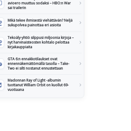
avioero muuttuu sodaksi – HBO:n War
sai trailerin
Mikä tekee ihmisestä viehättävän? Neljä
sukupolvea painottaa eri asioita
Tekoäly-yhtiö silppusi miljoonia kirjoja –
nyt harvinaisteosten kohtalo pelottaa
kirjakauppiaita
GTA 6:n ennakkotilaukset ovat
ennennäkemättömällä tasolla – Take-
Two ei silti nostanut ennustettaan
Madonnan Ray of Light -albumin
tuottanut William Orbit on kuollut 69-
vuotiaana