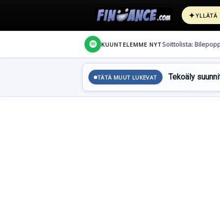
✦
YLLÄTÄ
Soittolista: Bilepop
KUUNTELEMME NYT
Tekoäly suunnit
TÄTÄ MUUT LUKEVAT