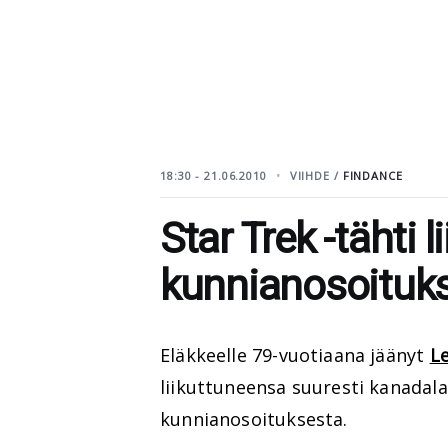
18:30 - 21.06.2010
VIIHDE /
FINDANCE
Star Trek -tähti l
kunnianosoituk
Eläkkeelle 79-vuotiaana jäänyt
L
liikuttuneensa suuresti kanadal
kunnianosoituksesta.