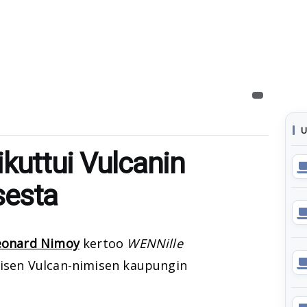
U
iikuttui Vulcanin
sesta
eonard Nimoy
kertoo
WENNille
aisen Vulcan-nimisen kaupungin