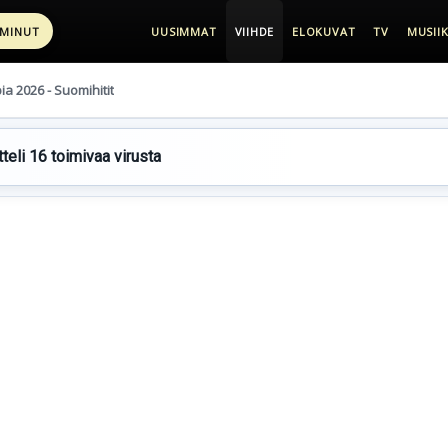
 MINUT
UUSIMMAT
VIIHDE
ELOKUVAT
TV
MUSIIK
pia 2026 - Suomihitit
teli 16 toimivaa virusta