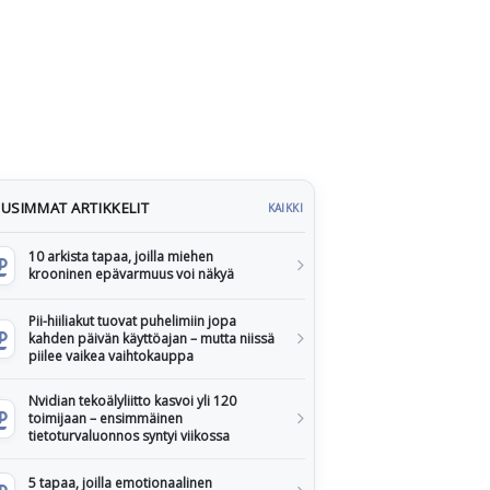
USIMMAT ARTIKKELIT
KAIKKI
10 arkista tapaa, joilla miehen
krooninen epävarmuus voi näkyä
Pii-hiiliakut tuovat puhelimiin jopa
kahden päivän käyttöajan – mutta niissä
piilee vaikea vaihtokauppa
Nvidian tekoälyliitto kasvoi yli 120
toimijaan – ensimmäinen
tietoturvaluonnos syntyi viikossa
5 tapaa, joilla emotionaalinen