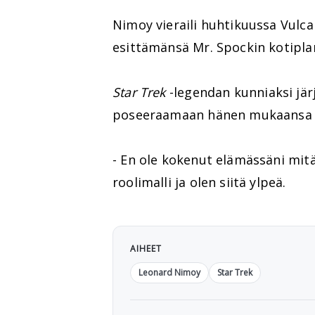
Nimoy vieraili huhtikuussa Vulc
esittämänsä Mr. Spockin kotipla
Star Trek
-legendan kunniaksi järj
poseeraamaan hänen mukaansa t
- En ole kokenut elämässäni mitä
roolimalli ja olen siitä ylpeä.
AIHEET
Leonard Nimoy
Star Trek