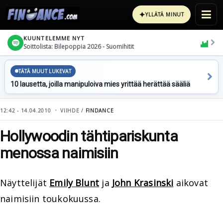
✦
YLLÄTÄ MINUT
KUUNTELEMME NYT
Soittolista: Bilepoppia 2026 - Suomihitit
TÄTÄ MUUT LUKEVAT
10 lausetta, joilla manipuloiva mies yrittää herättää sääliä
12:42 - 14.04.2010
VIIHDE /
FINDANCE
Hollywoodin tähtipariskunta
menossa naimisiin
Näyttelijät
Emily Blunt
ja
John Krasinski
aikovat
naimisiin toukokuussa.