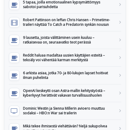
5 tapaa, joilla emotionaalinen kypsymättömyys
sabotoi parisuhdetta
Robert Pattinson on leffan Chris Hansen – Primetime-
traileri näyttää To Catch a Predatorin synkän nousun
9 lausetta, joista välittäminen usein kuuluu –
ratkaisevaa on, seuraavatko teot perässä
Reddit haluaa madaltaa uusien käyttäjien esteitä –
tekoäly voi vähentää karman merkitystä
6 arkista asiaa, jotka 70- ja 80-lukujen lapset hoitivat
ilman puhelinta
OpenAI keskeytti osan Astra-mallin kehitystyöstä –
kyberkyvyt herättivät vakavan turvallisuushuolen
Dominic Westin ja Sienna Millerin avioero muuttuu
sodaksi – HBO:n War sai trailerin
Mikä tekee ihmisestä viehättävän? Neljä sukupolvea