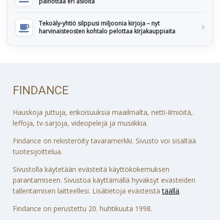
painottaa eri asioita
Tekoäly-yhtiö silppusi miljoonia kirjoja – nyt
harvinaisteosten kohtalo pelottaa kirjakauppiaita
FINDANCE
Hauskoja juttuja, erikoisuuksia maailmalta, netti-ilmiöitä,
leffoja, tv-sarjoja, videopelejä ja musiikkia.
Findance on rekisteröity tavaramerkki. Sivusto voi sisältää
tuotesijoittelua.
Sivustolla käytetään evästeitä käyttökokemuksen
parantamiseen. Sivustoa käyttämällä hyväksyt evästeiden
tallentamisen laitteellesi. Lisätietoja evästeistä
täällä
.
Findance on perustettu 20. huhtikuuta 1998.