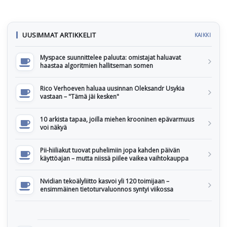
UUSIMMAT ARTIKKELIT
KAIKKI
Myspace suunnittelee paluuta: omistajat haluavat
haastaa algoritmien hallitseman somen
Rico Verhoeven haluaa uusinnan Oleksandr Usykia
vastaan – "Tämä jäi kesken"
10 arkista tapaa, joilla miehen krooninen epävarmuus
voi näkyä
Pii-hiiliakut tuovat puhelimiin jopa kahden päivän
käyttöajan – mutta niissä piilee vaikea vaihtokauppa
Nvidian tekoälyliitto kasvoi yli 120 toimijaan –
ensimmäinen tietoturvaluonnos syntyi viikossa