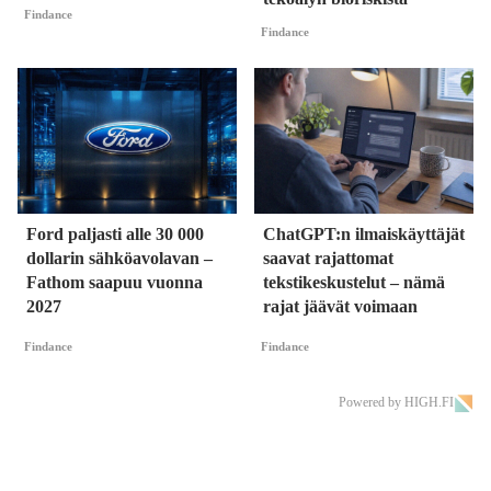
Findance
Findance
Ford paljasti alle 30 000
ChatGPT:n ilmaiskäyttäjät
dollarin sähköavolavan –
saavat rajattomat
Fathom saapuu vuonna
tekstikeskustelut – nämä
2027
rajat jäävät voimaan
Findance
Findance
Powered by HIGH.FI