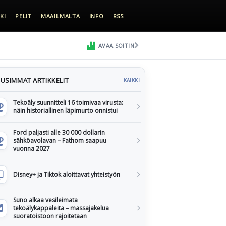
KI
PELIT
MAAILMALTA
INFO
RSS
AVAA SOITIN
USIMMAT ARTIKKELIT
KAIKKI
Tekoäly suunnitteli 16 toimivaa virusta:
näin historiallinen läpimurto onnistui
Ford paljasti alle 30 000 dollarin
sähköavolavan – Fathom saapuu
vuonna 2027
Disney+ ja Tiktok aloittavat yhteistyön
Suno alkaa vesileimata
tekoälykappaleita – massajakelua
suoratoistoon rajoitetaan