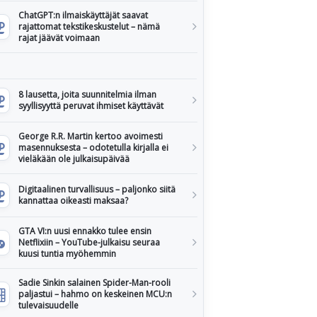
ChatGPT:n ilmaiskäyttäjät saavat
rajattomat tekstikeskustelut – nämä
rajat jäävät voimaan
8 lausetta, joita suunnitelmia ilman
syyllisyyttä peruvat ihmiset käyttävät
George R.R. Martin kertoo avoimesti
masennuksesta – odotetulla kirjalla ei
vieläkään ole julkaisupäivää
Digitaalinen turvallisuus – paljonko siitä
kannattaa oikeasti maksaa?
GTA VI:n uusi ennakko tulee ensin
Netflixiin – YouTube-julkaisu seuraa
kuusi tuntia myöhemmin
Sadie Sinkin salainen Spider-Man-rooli
paljastui – hahmo on keskeinen MCU:n
tulevaisuudelle