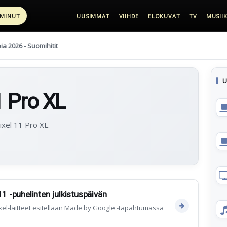
 MINUT
UUSIMMAT
VIIHDE
ELOKUVAT
TV
MUSIIK
pia 2026 - Suomihitit
U
1 Pro XL
ixel 11 Pro XL.
11 -puhelinten julkistuspäivän
el-laitteet esitellään Made by Google -tapahtumassa