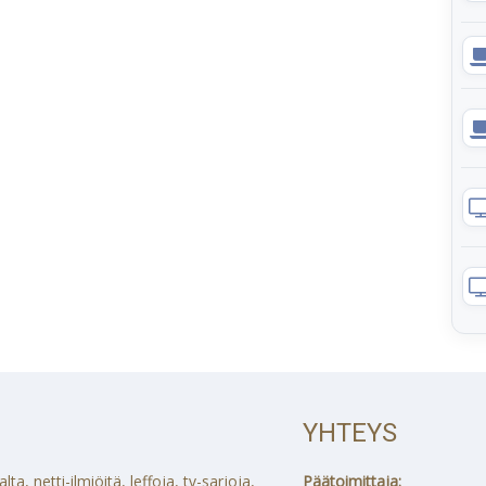
YHTEYS
a, netti-ilmiöitä, leffoja, tv-sarjoja,
Päätoimittaja: