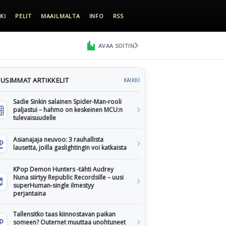
KI
PELIT
MAAILMALTA
INFO
RSS
AVAA SOITIN
USIMMAT ARTIKKELIT
KAIKKI
Sadie Sinkin salainen Spider-Man-rooli
paljastui – hahmo on keskeinen MCU:n
tulevaisuudelle
Asianajaja neuvoo: 3 rauhallista
lausetta, joilla gaslightingin voi katkaista
KPop Demon Hunters -tähti Audrey
Nuna siirtyy Republic Recordsille – uusi
superHuman-single ilmestyy
perjantaina
Tallensitko taas kiinnostavan paikan
someen? Outernet muuttaa unohtuneet