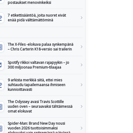
postaukset menovinkeiksi
7 etikettisääntöä, joita nuoret eivät
enää pidä välttämättöminä
The X-Files -elokuva palaa synkempänä
– Chris Carterin K18-versio sai trailerin
Spotify rikkoi valtavan rajapyykin – jo
300 miljoonaa Premium-tilaajaa
9 arkista merkkiä siitä, ettei mies
suhtaudu tapailemaansa ihmiseen
kunnioittavasti
The Odyssey avasi Travis Scottille
uuden oven – seuraavaksi tähtäimessä
omat elokuvat
Spider-Man: Brand New Day nousi
vuoden 2026 tuottoisimmaksi
elokuvaksi vain seitsemässä päivässä