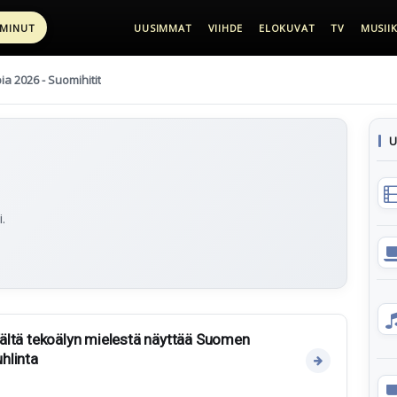
 MINUT
UUSIMMAT
VIIHDE
ELOKUVAT
TV
MUSIIK
pia 2026 - Suomihitit
U
.
 Tältä tekoälyn mielestä näyttää Suomen
hlinta