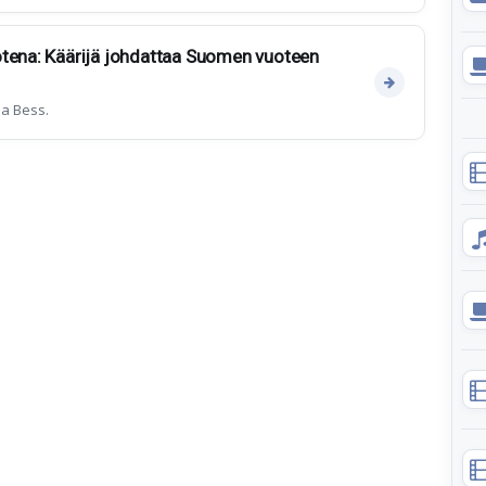
otena: Käärijä johdattaa Suomen vuoteen
ja Bess.