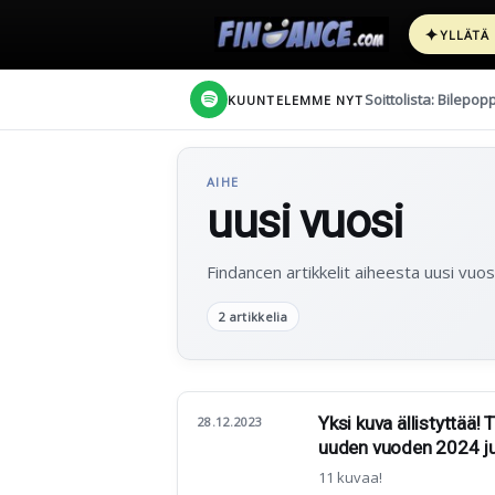
✦
YLLÄTÄ
Soittolista: Bilepop
KUUNTELEMME NYT
AIHE
uusi vuosi
Findancen artikkelit aiheesta uusi vuosi
2 artikkelia
Yksi kuva ällistyttää!
28.12.2023
uuden vuoden 2024 ju
11 kuvaa!