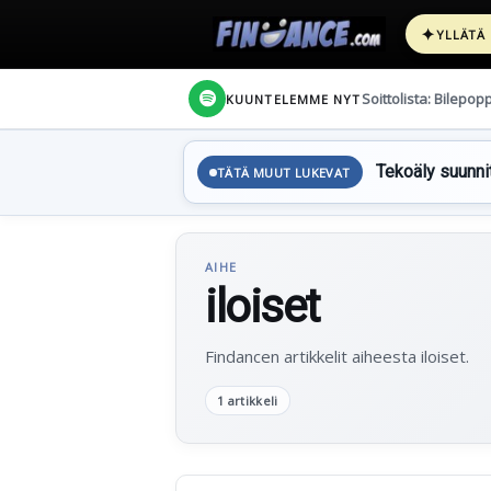
✦
YLLÄTÄ
Soittolista: Bilepop
KUUNTELEMME NYT
Tekoäly suunnit
TÄTÄ MUUT LUKEVAT
AIHE
iloiset
Findancen artikkelit aiheesta iloiset.
1 artikkeli