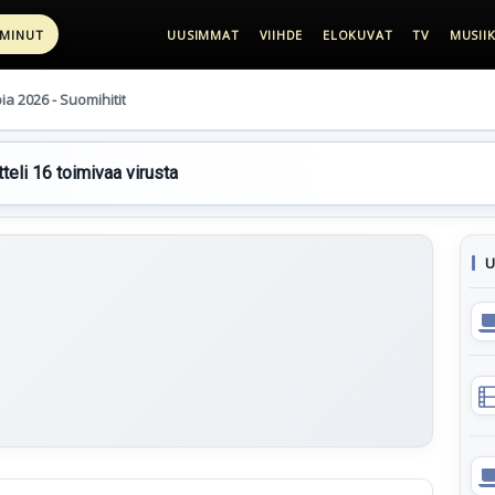
 MINUT
UUSIMMAT
VIIHDE
ELOKUVAT
TV
MUSIIK
pia 2026 - Suomihitit
teli 16 toimivaa virusta
U