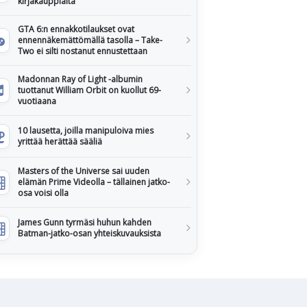
kirjakauppiaita
GTA 6:n ennakkotilaukset ovat
ennennäkemättömällä tasolla – Take-
Two ei silti nostanut ennustettaan
Madonnan Ray of Light -albumin
tuottanut William Orbit on kuollut 69-
vuotiaana
10 lausetta, joilla manipuloiva mies
yrittää herättää sääliä
Masters of the Universe sai uuden
elämän Prime Videolla – tällainen jatko-
osa voisi olla
James Gunn tyrmäsi huhun kahden
Batman-jatko-osan yhteiskuvauksista