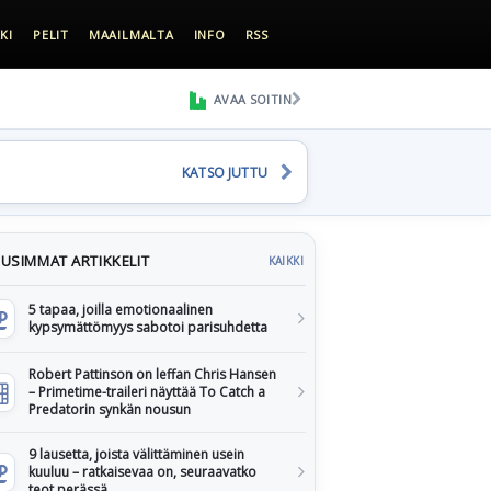
KI
PELIT
MAAILMALTA
INFO
RSS
AVAA SOITIN
KATSO JUTTU
USIMMAT ARTIKKELIT
KAIKKI
5 tapaa, joilla emotionaalinen
kypsymättömyys sabotoi parisuhdetta
Robert Pattinson on leffan Chris Hansen
– Primetime-traileri näyttää To Catch a
Predatorin synkän nousun
9 lausetta, joista välittäminen usein
kuuluu – ratkaisevaa on, seuraavatko
teot perässä