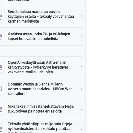
Reddit haluaa madaltaa uusien
käyttäjien esteitä – tekoäly voi vähentää
karman merkitystä
6 arkista asiaa, jotka 70- ja 80-lukujen
lapset hoitivat ilman puhelinta
OpenAI keskeytti osan Astra-mallin
kehitystyöstä – kyberkyvyt herättivät
vakavan turvallisuushuolen
Dominic Westin ja Sienna Millerin
avioero muuttuu sodaksi – HBO:n War
sai trailerin
Mikä tekee ihmisestä viehättävän? Neljä
sukupolvea painottaa eri asioita
Tekoäly-yhtiö silppusi miljoonia kirjoja –
nyt harvinaisteosten kohtalo pelottaa