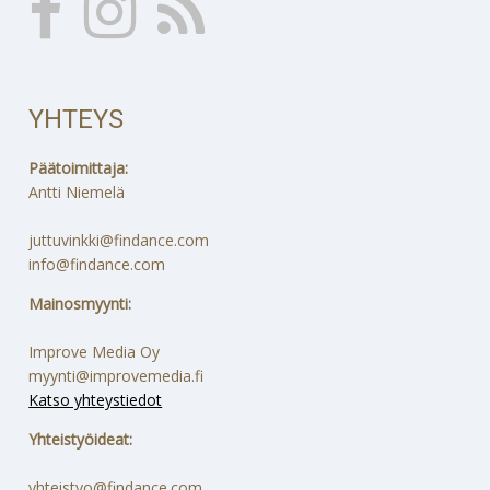
YHTEYS
Päätoimittaja:
Antti Niemelä
juttuvinkki@findance.com
info@findance.com
Mainosmyynti:
Improve Media Oy
myynti@improvemedia.fi
Katso yhteystiedot
Yhteistyöideat:
yhteistyo@findance.com