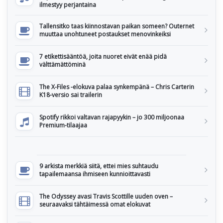
ilmestyy perjantaina
Tallensitko taas kiinnostavan paikan someen? Outernet
muuttaa unohtuneet postaukset menovinkeiksi
7 etikettisääntöä, joita nuoret eivät enää pidä
välttämättöminä
The X-Files -elokuva palaa synkempänä – Chris Carterin
K18-versio sai trailerin
Spotify rikkoi valtavan rajapyykin – jo 300 miljoonaa
Premium-tilaajaa
9 arkista merkkiä siitä, ettei mies suhtaudu
tapailemaansa ihmiseen kunnioittavasti
The Odyssey avasi Travis Scottille uuden oven –
seuraavaksi tähtäimessä omat elokuvat