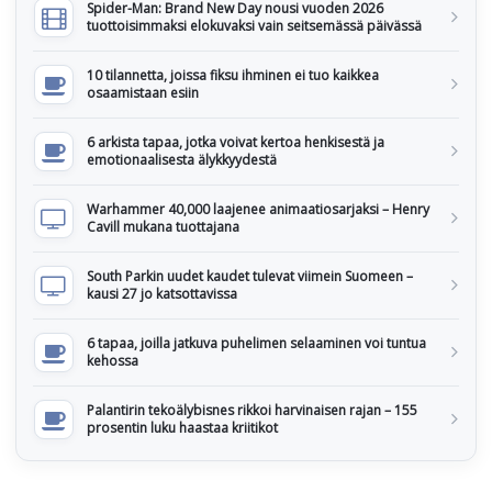
Spider-Man: Brand New Day nousi vuoden 2026
tuottoisimmaksi elokuvaksi vain seitsemässä päivässä
10 tilannetta, joissa fiksu ihminen ei tuo kaikkea
osaamistaan esiin
6 arkista tapaa, jotka voivat kertoa henkisestä ja
emotionaalisesta älykkyydestä
Warhammer 40,000 laajenee animaatiosarjaksi – Henry
Cavill mukana tuottajana
South Parkin uudet kaudet tulevat viimein Suomeen –
kausi 27 jo katsottavissa
6 tapaa, joilla jatkuva puhelimen selaaminen voi tuntua
kehossa
Palantirin tekoälybisnes rikkoi harvinaisen rajan – 155
prosentin luku haastaa kriitikot