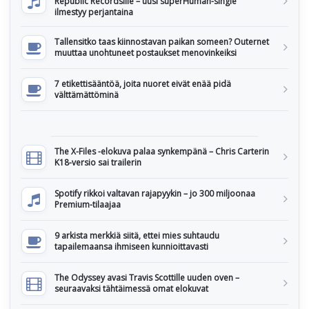
Republic Recordsille – uusi superHuman-single
ilmestyy perjantaina
Tallensitko taas kiinnostavan paikan someen? Outernet
muuttaa unohtuneet postaukset menovinkeiksi
7 etikettisääntöä, joita nuoret eivät enää pidä
välttämättöminä
The X-Files -elokuva palaa synkempänä – Chris Carterin
K18-versio sai trailerin
Spotify rikkoi valtavan rajapyykin – jo 300 miljoonaa
Premium-tilaajaa
9 arkista merkkiä siitä, ettei mies suhtaudu
tapailemaansa ihmiseen kunnioittavasti
The Odyssey avasi Travis Scottille uuden oven –
seuraavaksi tähtäimessä omat elokuvat