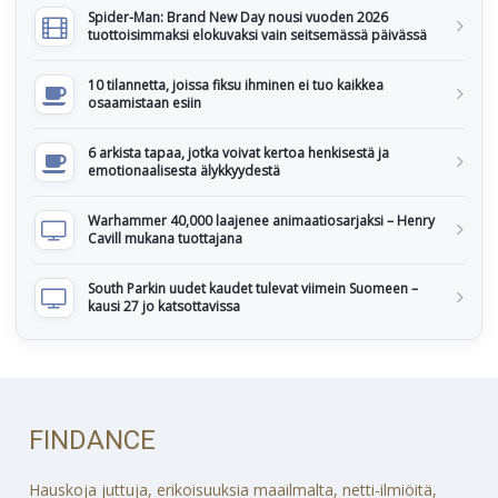
Spider-Man: Brand New Day nousi vuoden 2026
tuottoisimmaksi elokuvaksi vain seitsemässä päivässä
10 tilannetta, joissa fiksu ihminen ei tuo kaikkea
osaamistaan esiin
6 arkista tapaa, jotka voivat kertoa henkisestä ja
emotionaalisesta älykkyydestä
Warhammer 40,000 laajenee animaatiosarjaksi – Henry
Cavill mukana tuottajana
South Parkin uudet kaudet tulevat viimein Suomeen –
kausi 27 jo katsottavissa
FINDANCE
Hauskoja juttuja, erikoisuuksia maailmalta, netti-ilmiöitä,