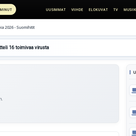
 MINUT
UUSIMMAT
VIIHDE
ELOKUVAT
TV
MUSIIK
pia 2026 - Suomihitit
teli 16 toimivaa virusta
U
m.