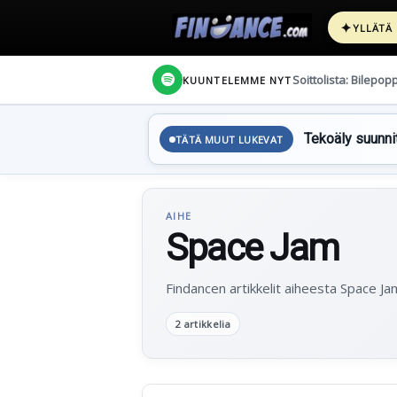
✦
YLLÄTÄ
Soittolista: Bilepop
KUUNTELEMME NYT
Tekoäly suunnit
TÄTÄ MUUT LUKEVAT
AIHE
Space Jam
Findancen artikkelit aiheesta Space Ja
2 artikkelia