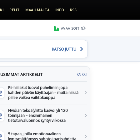
KI
PELIT
MAAILMALTA
INFO
RSS
AVAA SOITIN
KATSO JUTTU
USIMMAT ARTIKKELIT
KAIKKI
Pii-hiiliakut tuovat puhelimiin jopa
kahden päivän käyttöajan – mutta niissä
piilee vaikea vaihtokauppa
Nvidian tekoälyliitto kasvoi yli 120
toimijaan – ensimmäinen
tietoturvaluonnos syntyi viikossa
5 tapaa, joilla emotionaalinen
kypsymättömyys sabotoi parisuhdetta