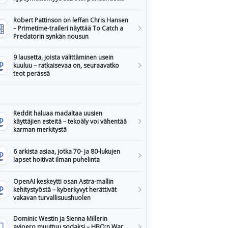
Robert Pattinson on leffan Chris Hansen
– Primetime-traileri näyttää To Catch a
Predatorin synkän nousun
9 lausetta, joista välittäminen usein
kuuluu – ratkaisevaa on, seuraavatko
teot perässä
Reddit haluaa madaltaa uusien
käyttäjien esteitä – tekoäly voi vähentää
karman merkitystä
6 arkista asiaa, jotka 70- ja 80-lukujen
lapset hoitivat ilman puhelinta
OpenAI keskeytti osan Astra-mallin
kehitystyöstä – kyberkyvyt herättivät
vakavan turvallisuushuolen
Dominic Westin ja Sienna Millerin
avioero muuttuu sodaksi – HBO:n War