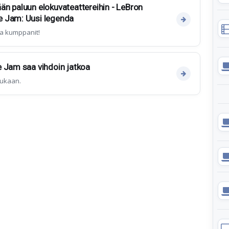
n paluun elokuvateattereihin - LeBron
e Jam: Uusi legenda
ja kumppanit!
e Jam saa vihdoin jatkoa
mukaan.