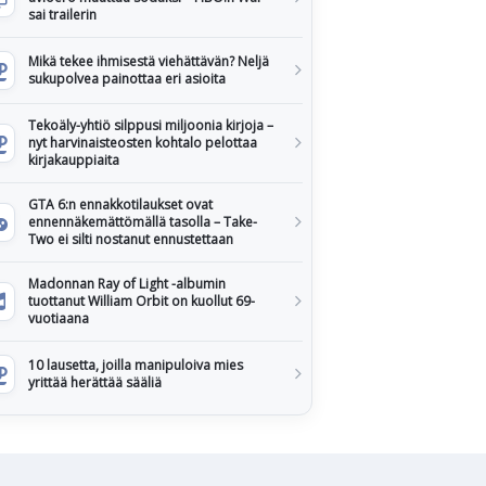
sai trailerin
Mikä tekee ihmisestä viehättävän? Neljä
sukupolvea painottaa eri asioita
Tekoäly-yhtiö silppusi miljoonia kirjoja –
nyt harvinaisteosten kohtalo pelottaa
kirjakauppiaita
GTA 6:n ennakkotilaukset ovat
ennennäkemättömällä tasolla – Take-
Two ei silti nostanut ennustettaan
Madonnan Ray of Light -albumin
tuottanut William Orbit on kuollut 69-
vuotiaana
10 lausetta, joilla manipuloiva mies
yrittää herättää sääliä