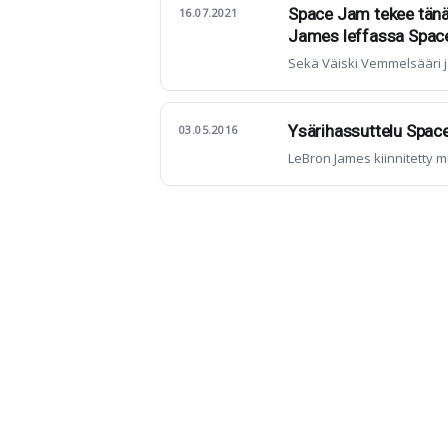
Space Jam tekee tänää
16.07.2021
James leffassa Spac
Sekä Väiski Vemmelsääri 
Ysärihassuttelu Spac
03.05.2016
LeBron James kiinnitetty 