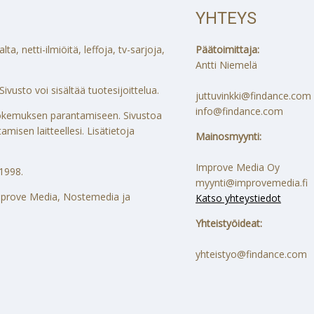
YHTEYS
a, netti-ilmiöitä, leffoja, tv-sarjoja,
Päätoimittaja:
Antti Niemelä
ivusto voi sisältää tuotesijoittelua.
juttuvinkki@findance.com
info@findance.com
ökokemuksen parantamiseen. Sivustoa
misen laitteellesi. Lisätietoja
Mainosmyynti:
Improve Media Oy
1998.
myynti@improvemedia.fi
 Improve Media, Nostemedia ja
Katso yhteystiedot
Yhteistyöideat:
yhteistyo@findance.com