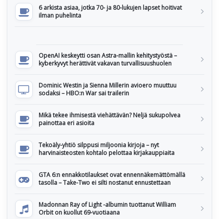
6 arkista asiaa, jotka 70- ja 80-lukujen lapset hoitivat
ilman puhelinta
OpenAI keskeytti osan Astra-mallin kehitystyöstä –
kyberkyvyt herättivät vakavan turvallisuushuolen
Dominic Westin ja Sienna Millerin avioero muuttuu
sodaksi – HBO:n War sai trailerin
Mikä tekee ihmisestä viehättävän? Neljä sukupolvea
painottaa eri asioita
Tekoäly-yhtiö silppusi miljoonia kirjoja – nyt
harvinaisteosten kohtalo pelottaa kirjakauppiaita
GTA 6:n ennakkotilaukset ovat ennennäkemättömällä
tasolla – Take-Two ei silti nostanut ennustettaan
Madonnan Ray of Light -albumin tuottanut William
Orbit on kuollut 69-vuotiaana