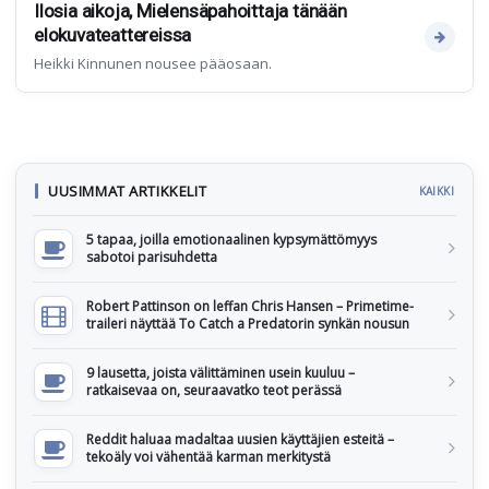
Ilosia aikoja, Mielensäpahoittaja tänään
elokuvateattereissa
Heikki Kinnunen nousee pääosaan.
UUSIMMAT ARTIKKELIT
KAIKKI
5 tapaa, joilla emotionaalinen kypsymättömyys
sabotoi parisuhdetta
Robert Pattinson on leffan Chris Hansen – Primetime-
traileri näyttää To Catch a Predatorin synkän nousun
9 lausetta, joista välittäminen usein kuuluu –
ratkaisevaa on, seuraavatko teot perässä
Reddit haluaa madaltaa uusien käyttäjien esteitä –
tekoäly voi vähentää karman merkitystä