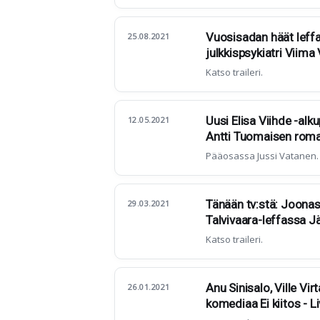
Vuosisadan häät leffa
25.08.2021
julkkispsykiatri Viim
Katso traileri.
Uusi Elisa Viihde -alk
12.05.2021
Antti Tuomaisen roma
Pääosassa Jussi Vatanen.
Tänään tv:stä: Joona
29.03.2021
Talvivaara-leffassa Jä
Katso traileri.
Anu Sinisalo, Ville Vi
26.01.2021
komediaa Ei kiitos - L