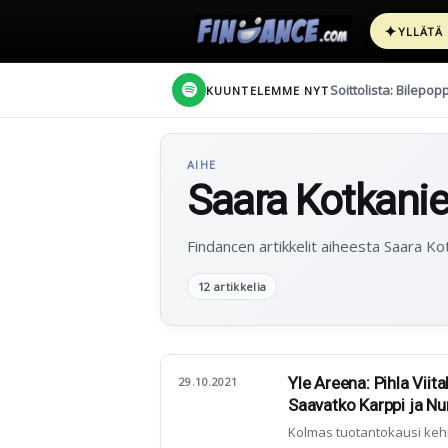
✦
YLLÄTÄ
Soittolista: Bilepop
KUUNTELEMME NYT
AIHE
Saara Kotkani
Findancen artikkelit aiheesta Saara Ko
12 artikkelia
Yle Areena: Pihla Viit
29.10.2021
Saavatko Karppi ja Nu
Kolmas tuotantokausi keh