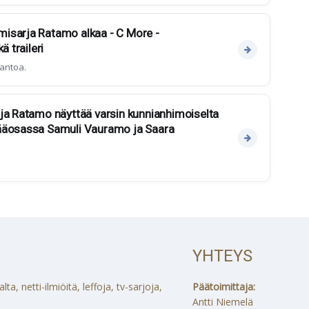
isarja Ratamo alkaa - C More -
ä traileri
antoa.
ja Ratamo näyttää varsin kunnianhimoiselta
ääosassa Samuli Vauramo ja Saara
YHTEYS
a, netti-ilmiöitä, leffoja, tv-sarjoja,
Päätoimittaja:
Antti Niemelä