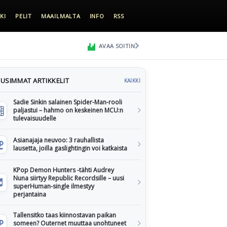
KI
PELIT
MAAILMALTA
INFO
RSS
AVAA SOITIN
USIMMAT ARTIKKELIT
KAIKKI
Sadie Sinkin salainen Spider-Man-rooli
paljastui – hahmo on keskeinen MCU:n
tulevaisuudelle
Asianajaja neuvoo: 3 rauhallista
lausetta, joilla gaslightingin voi katkaista
KPop Demon Hunters -tähti Audrey
Nuna siirtyy Republic Recordsille – uusi
superHuman-single ilmestyy
perjantaina
Tallensitko taas kiinnostavan paikan
someen? Outernet muuttaa unohtuneet