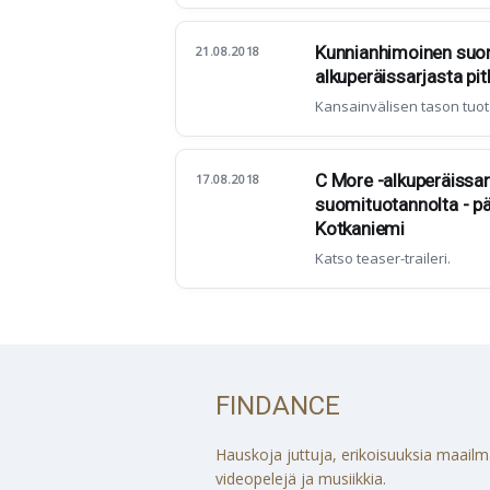
Kunnianhimoinen suom
21.08.2018
alkuperäissarjasta pitk
Kansainvälisen tason tuot
C More -alkuperäissar
17.08.2018
suomituotannolta - p
Kotkaniemi
Katso teaser-traileri.
FINDANCE
Hauskoja juttuja, erikoisuuksia maailmalt
videopelejä ja musiikkia.