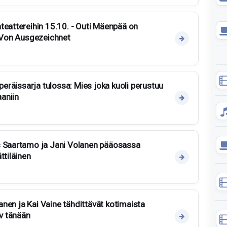
teattereihin 15.10. - Outi Mäenpää on
a Von Ausgezeichnet
uperäissarja tulossa: Mies joka kuoli perustuu
aniin
s Saartamo ja Jani Volanen pääosassa
ttiläinen
rtanen ja Kai Vaine tähdittävät kotimaista
iv tänään