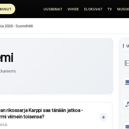
 MINUT
UUSIMMAT
VIIHDE
ELOKUVAT
TV
MUSIIK
pia 2026 - Suomihitit
U
emi
tkaniemi.
alan rikossarja Karppi saa tänään jatkoa -
rmi viimein toisensa?
issä.