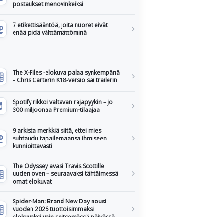
postaukset menovinkeiksi
7 etikettisääntöä, joita nuoret eivät
enää pidä välttämättöminä
The X-Files -elokuva palaa synkempänä
– Chris Carterin K18-versio sai trailerin
Spotify rikkoi valtavan rajapyykin – jo
300 miljoonaa Premium-tilaajaa
9 arkista merkkiä siitä, ettei mies
suhtaudu tapailemaansa ihmiseen
kunnioittavasti
The Odyssey avasi Travis Scottille
uuden oven – seuraavaksi tähtäimessä
omat elokuvat
Spider-Man: Brand New Day nousi
vuoden 2026 tuottoisimmaksi
elokuvaksi vain seitsemässä päivässä