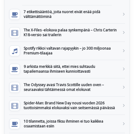
7 etikettisääntöä, joita nuoret eivät enää pidä
välttämättöminä
The X-Files -elokuva palaa synkempänä – Chris Carterin
K18-versio sai trailerin
Spotify rikkoi valtavan rajapyykin – jo 300 miljoonaa
Premium-tilaajaa
9 arkista merkkiä siitä, ettei mies suhtaudu
tapailemaansa ihmiseen kunnioittavasti
The Odyssey avasi Travis Scottille uuden oven –
seuraavaksi tähtäimessä omat elokuvat
Spider-Man: Brand New Day nousi vuoden 2026
tuottoisimmaksi elokuvaksi vain seitsemässä päivässä
10 tilannetta, joissa fiksu ihminen ei tuo kaikkea
osaamistaan esiin