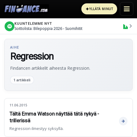
✦
YLLÄTÄ MINUT
KUUNTELEMME NYT
Soittolista: Bilepoppia 2026 - Suomihitit
AIHE
Regression
Findancen artikkelit aiheesta Regression.
1 artikkeli
11.06.2015
Tältä Emma Watson näyttää tätä nykyä -
trillerissä
Regression ilmestyy syksyllä.