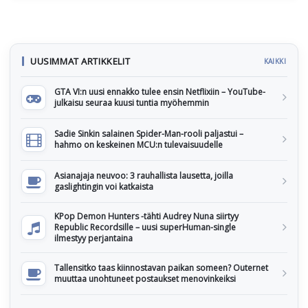
UUSIMMAT ARTIKKELIT
KAIKKI
GTA VI:n uusi ennakko tulee ensin Netflixiin – YouTube-
julkaisu seuraa kuusi tuntia myöhemmin
Sadie Sinkin salainen Spider-Man-rooli paljastui –
hahmo on keskeinen MCU:n tulevaisuudelle
Asianajaja neuvoo: 3 rauhallista lausetta, joilla
gaslightingin voi katkaista
KPop Demon Hunters -tähti Audrey Nuna siirtyy
Republic Recordsille – uusi superHuman-single
ilmestyy perjantaina
Tallensitko taas kiinnostavan paikan someen? Outernet
muuttaa unohtuneet postaukset menovinkeiksi