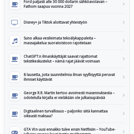
Ford paljasti alle 30 000 dollarin sähköavolavan –
Fathom saapuu vuonna 2027
Disney+ ja Tiktok aloittavat yhteistyön
Suno alkaa vesileimata tekoälykappaleita –
massajakelua suoratoistoon rajoitetaan
ChatGPT:n ilmaiskäyttäjät saavat rajattomat
tekstikeskustelut – nämä rajat jäävät voimaan
8 lausetta, joita suunnitelmia ilman syyllisyyttä peruvat
ihmiset käyttävät
George R.R. Martin kertoo avoimesti masennuksesta –
odotetulla kirjalla ei vieläkään ole julkaisupäivää
Digitaalinen turvallisuus – paljonko siitä kannattaa
oikeasti maksaa?
GTA VI:n uusi ennakko tulee ensin Netflixiin – YouTube-