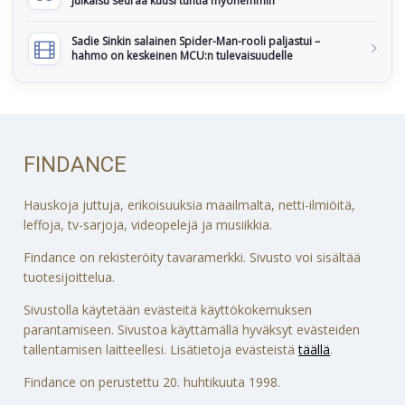
julkaisu seuraa kuusi tuntia myöhemmin
Sadie Sinkin salainen Spider-Man-rooli paljastui –
hahmo on keskeinen MCU:n tulevaisuudelle
FINDANCE
Hauskoja juttuja, erikoisuuksia maailmalta, netti-ilmiöitä,
leffoja, tv-sarjoja, videopelejä ja musiikkia.
Findance on rekisteröity tavaramerkki. Sivusto voi sisältää
tuotesijoittelua.
Sivustolla käytetään evästeitä käyttökokemuksen
parantamiseen. Sivustoa käyttämällä hyväksyt evästeiden
tallentamisen laitteellesi. Lisätietoja evästeistä
täällä
.
Findance on perustettu 20. huhtikuuta 1998.