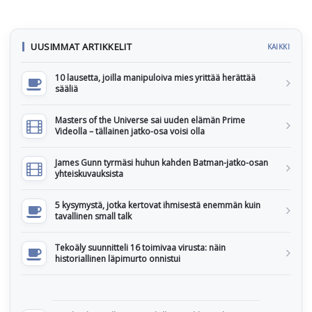
UUSIMMAT ARTIKKELIT
KAIKKI
10 lausetta, joilla manipuloiva mies yrittää herättää
sääliä
Masters of the Universe sai uuden elämän Prime
Videolla – tällainen jatko-osa voisi olla
James Gunn tyrmäsi huhun kahden Batman-jatko-osan
yhteiskuvauksista
5 kysymystä, jotka kertovat ihmisestä enemmän kuin
tavallinen small talk
Tekoäly suunnitteli 16 toimivaa virusta: näin
historiallinen läpimurto onnistui