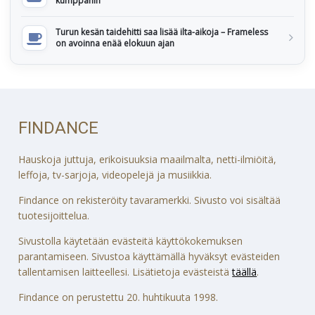
kumppanin
Turun kesän taidehitti saa lisää ilta-aikoja – Frameless
on avoinna enää elokuun ajan
FINDANCE
Hauskoja juttuja, erikoisuuksia maailmalta, netti-ilmiöitä,
leffoja, tv-sarjoja, videopelejä ja musiikkia.
Findance on rekisteröity tavaramerkki. Sivusto voi sisältää
tuotesijoittelua.
Sivustolla käytetään evästeitä käyttökokemuksen
parantamiseen. Sivustoa käyttämällä hyväksyt evästeiden
tallentamisen laitteellesi. Lisätietoja evästeistä
täällä
.
Findance on perustettu 20. huhtikuuta 1998.