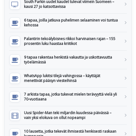
South Parkin uudet kaudet tulevat viimein Suomeen –
kausi 27 jo katsottavissa
6 tapaa, joilla jatkuva puhelimen selaaminen voi tuntua
kehossa
Palantirin tekoälybisnes rikkoi harvinaisen rajan – 155
prosentin luku haastaa kriitikot
9 tapaa rakentaa henkistä vakautta ja uskottavuutta
työelämässä
WhatsApp lukitsi tilejä vahingossa – käyttäjät
menettivät pääsyn viesteihinsä
7 arkista tapaa, jotka tukevat mielen terävyyttä vielä yli
70-vuotiaana
Uusi Spider-Man teki miljardin kuudessa päivässä –
vain yksi elokuva on ollut nopeampi
10 lausetta, jotka tekevät ihmisestä henkisesti raskaan