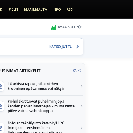
KI
PELIT
MAAILMALTA
INFO
RSS
AVAA SOITIN
KATSO JUTTU
USIMMAT ARTIKKELIT
KAIKKI
10 arkista tapaa, joilla miehen
krooninen epävarmuus voi näkyä
Pii-hiiliakut tuovat puhelimiin jopa
kahden päivän käyttöajan – mutta niissä
piilee vaikea vaihtokauppa
Nvidian tekoälyliitto kasvoi yli 120
toimijaan – ensimmäinen
tietoturvaluonnos syntyi viikossa