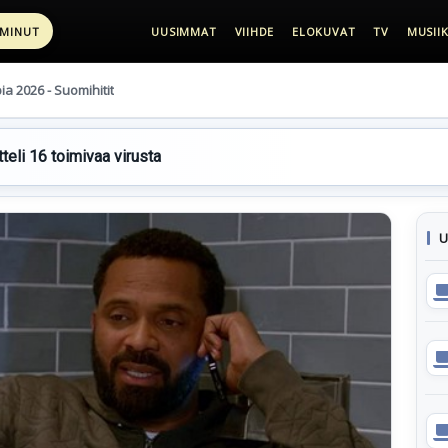
 MINUT
UUSIMMAT
VIIHDE
ELOKUVAT
TV
MUSIIK
pia 2026 - Suomihitit
teli 16 toimivaa virusta
U