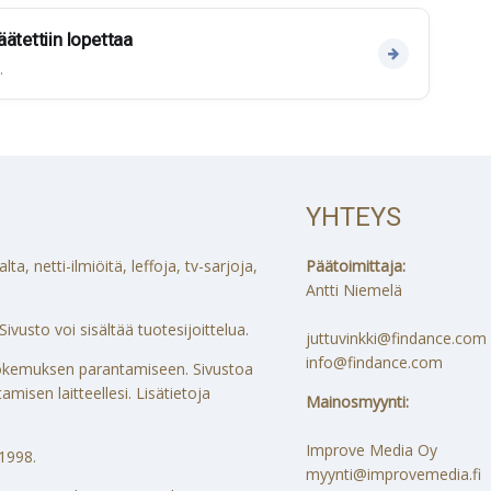
ätettiin lopettaa
.
YHTEYS
a, netti-ilmiöitä, leffoja, tv-sarjoja,
Päätoimittaja:
Antti Niemelä
ivusto voi sisältää tuotesijoittelua.
juttuvinkki@findance.com
info@findance.com
ökokemuksen parantamiseen. Sivustoa
misen laitteellesi. Lisätietoja
Mainosmyynti:
Improve Media Oy
1998.
myynti@improvemedia.fi