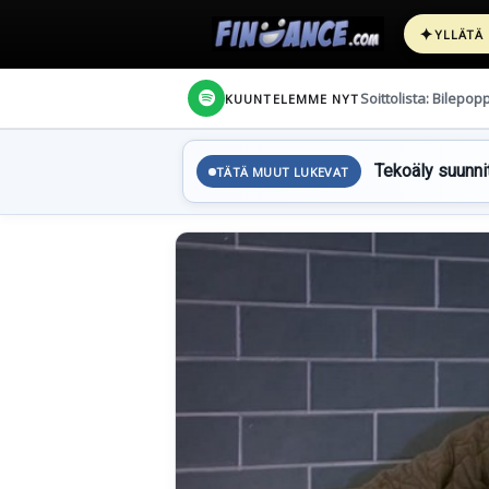
✦
YLLÄTÄ
Soittolista: Bilepop
KUUNTELEMME NYT
Tekoäly suunnit
TÄTÄ MUUT LUKEVAT