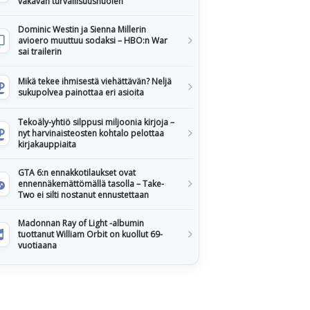
vakavan turvallisuushuolen
Dominic Westin ja Sienna Millerin
avioero muuttuu sodaksi – HBO:n War
sai trailerin
Mikä tekee ihmisestä viehättävän? Neljä
sukupolvea painottaa eri asioita
Tekoäly-yhtiö silppusi miljoonia kirjoja –
nyt harvinaisteosten kohtalo pelottaa
kirjakauppiaita
GTA 6:n ennakkotilaukset ovat
ennennäkemättömällä tasolla – Take-
Two ei silti nostanut ennustettaan
Madonnan Ray of Light -albumin
tuottanut William Orbit on kuollut 69-
vuotiaana