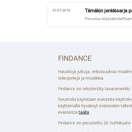
Tämäkin jenkkisarja pä
07.07.2016
Perustuu klassikkoleffaan
FINDANCE
Hauskoja juttuja, erikoisuuksia maailmalt
videopelejä ja musiikkia.
Findance on rekisteröity tavaramerkki. S
Sivustolla käytetään evästeitä käytt
käyttämällä hyväksyt evästeiden tallenta
evästeistä
täällä
.
Findance on perustettu 20. huhtikuuta 