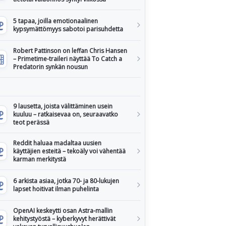
5 tapaa, joilla emotionaalinen
kypsymättömyys sabotoi parisuhdetta
Robert Pattinson on leffan Chris Hansen
– Primetime-traileri näyttää To Catch a
Predatorin synkän nousun
9 lausetta, joista välittäminen usein
kuuluu – ratkaisevaa on, seuraavatko
teot perässä
Reddit haluaa madaltaa uusien
käyttäjien esteitä – tekoäly voi vähentää
karman merkitystä
6 arkista asiaa, jotka 70- ja 80-lukujen
lapset hoitivat ilman puhelinta
OpenAI keskeytti osan Astra-mallin
kehitystyöstä – kyberkyvyt herättivät