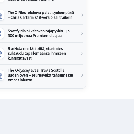
The X-Files -elokuva palaa synkempänä
– Chris Carterin K18-versio sai trailerin
Spotify rikkoi valtavan rajapyykin – jo
300 miljoonaa Premium-tilaajaa
9 arkista merkkiä siitä, ettei mies
suhtaudu tapailemaansa ihmiseen
kunnioittavasti
The Odyssey avasi Travis Scottille
uuden oven – seuraavaksi tähtäimessä
omat elokuvat