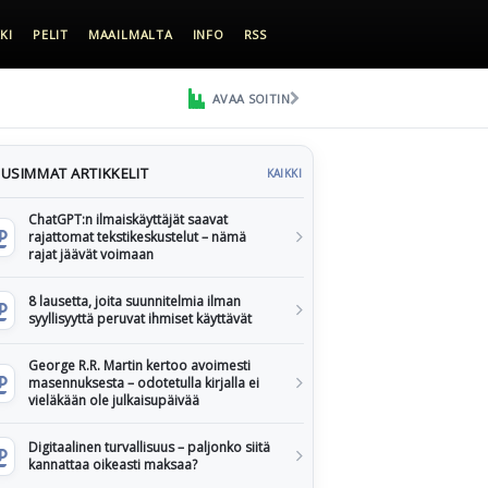
KI
PELIT
MAAILMALTA
INFO
RSS
AVAA SOITIN
USIMMAT ARTIKKELIT
KAIKKI
ChatGPT:n ilmaiskäyttäjät saavat
rajattomat tekstikeskustelut – nämä
rajat jäävät voimaan
8 lausetta, joita suunnitelmia ilman
syyllisyyttä peruvat ihmiset käyttävät
George R.R. Martin kertoo avoimesti
masennuksesta – odotetulla kirjalla ei
vieläkään ole julkaisupäivää
Digitaalinen turvallisuus – paljonko siitä
kannattaa oikeasti maksaa?