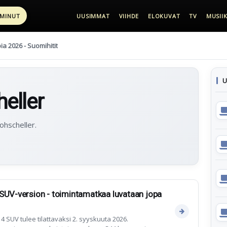
 MINUT
UUSIMMAT
VIIHDE
ELOKUVAT
TV
MUSIIK
pia 2026 - Suomihitit
U
eller
ohscheller.
SUV-version - toimintamatkaa luvataan jopa
4 SUV tulee tilattavaksi 2. syyskuuta 2026.