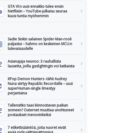
GTA VI:n uusi ennakko tulee ensin
Netflixiin – YouTube-julkaisu seuraa
kuusi tuntia myöhemmin
Sadie Sinkin salainen Spider-Man-rooli
paljastui – hahmo on keskeinen MCU:n
tulevaisuudelle
Asianajaja neuvoo: 3 rauhallista
lausetta, joilla gaslightingin voi katkaista
KPop Demon Hunters -tähti Audrey
Nuna siirtyy Republic Recordsille – uusi
superHuman-single ilmestyy
perjantaina
Tallensitko taas kiinnostavan paikan
someen? Outernet muuttaa unohtuneet
postaukset menovinkeiksi
7 etikettisääntöä, joita nuoret eivät
enää pidä välttämättöminä