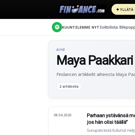
✦
YLLÄTÄ
Soittolista: Bilepop
KUUNTELEMME NYT
AIHE
Maya Paakkari
Findancen artikkelit aiheesta Maya Paa
2 artikkelia
Parhaan ystävänsä mene
08.06.2020
jos hän olisi täällä"
Surupäivästä kulunut neljä