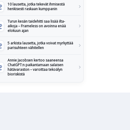
10 lausetta, jotka tekevät ihmisestä
henkisesti raskaan kumppanin
Turun kesän taidehitti saa lisää ilta-
aikoja – Frameless on avoinna enää
elokuun ajan
5 arkista lausetta, jotka voivat myrkyttää
parisuhteen vähitellen
Annie Jacobsen kertoo saaneensa
ChatGPT:n paikantamaan salaisen
hätävaraston – varoittaa tekoälyn
bioriskistä