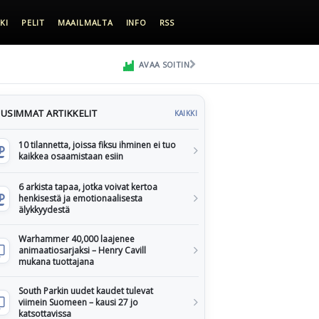
KI
PELIT
MAAILMALTA
INFO
RSS
AVAA SOITIN
USIMMAT ARTIKKELIT
KAIKKI
10 tilannetta, joissa fiksu ihminen ei tuo
kaikkea osaamistaan esiin
6 arkista tapaa, jotka voivat kertoa
henkisestä ja emotionaalisesta
älykkyydestä
Warhammer 40,000 laajenee
animaatiosarjaksi – Henry Cavill
mukana tuottajana
South Parkin uudet kaudet tulevat
viimein Suomeen – kausi 27 jo
katsottavissa