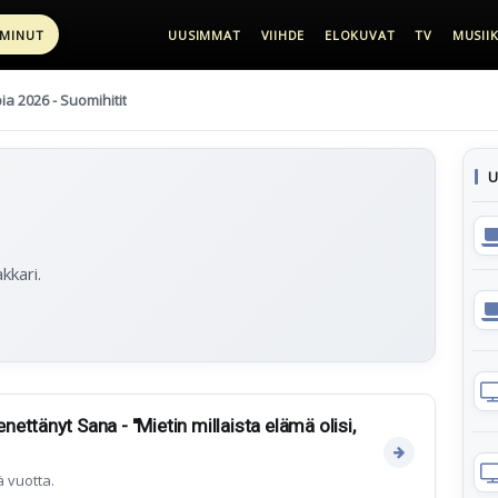
 MINUT
UUSIMMAT
VIIHDE
ELOKUVAT
TV
MUSIIK
pia 2026 - Suomihitit
U
kkari.
ttänyt Sana - "Mietin millaista elämä olisi,
 vuotta.