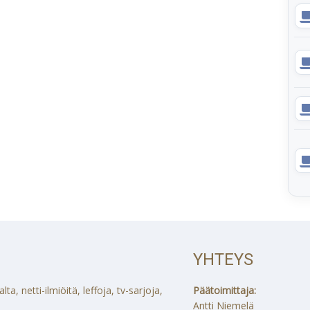
YHTEYS
a, netti-ilmiöitä, leffoja, tv-sarjoja,
Päätoimittaja:
Antti Niemelä