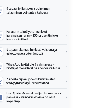
6 tapaa, joilla jatkuva puhelimen
selaaminen voi tuntua kehossa
Palantirin tekoälybisnes rikkoi
harvinaisen rajan – 155 prosentin luku
haastaa kriitikot
9 tapaa rakentaa henkistä vakautta ja
uskottavuutta työelämässä
WhatsApp lukitsi tilejä vahingossa –
käyttäjät menettivät pääsyn viesteihinsä
7 arkista tapaa, jotka tukevat mielen
terävyyttä vielä yli 70-vuotiaana
Uusi Spider-Man teki miljardin kuudessa
päivässä – vain yksi elokuva on ollut
nopeampi