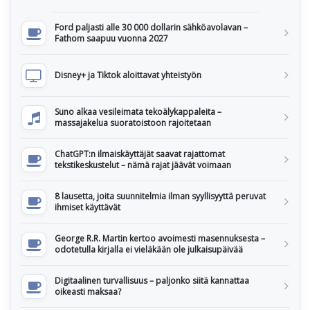
Ford paljasti alle 30 000 dollarin sähköavolavan –
Fathom saapuu vuonna 2027
Disney+ ja Tiktok aloittavat yhteistyön
Suno alkaa vesileimata tekoälykappaleita –
massajakelua suoratoistoon rajoitetaan
ChatGPT:n ilmaiskäyttäjät saavat rajattomat
tekstikeskustelut – nämä rajat jäävät voimaan
8 lausetta, joita suunnitelmia ilman syyllisyyttä peruvat
ihmiset käyttävät
George R.R. Martin kertoo avoimesti masennuksesta –
odotetulla kirjalla ei vieläkään ole julkaisupäivää
Digitaalinen turvallisuus – paljonko siitä kannattaa
oikeasti maksaa?