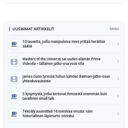
UUSIMMAT ARTIKKELIT
KAIKKI
10 lausetta, joilla manipuloiva mies yrittää herättää
sääliä
Masters of the Universe sai uuden elämän Prime
Videolla – tällainen jatko-osa voisi olla
James Gunn tyrmäsi huhun kahden Batman-jatko-osan
yhteiskuvauksista
5 kysymystä, jotka kertovat ihmisestä enemmän kuin
tavallinen small talk
Tekoäly suunnitteli 16 toimivaa virusta: näin
historiallinen läpimurto onnistui