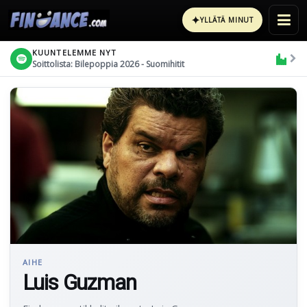
✦
YLLÄTÄ MINUT
KUUNTELEMME NYT
Soittolista: Bilepoppia 2026 - Suomihitit
AIHE
Luis Guzman