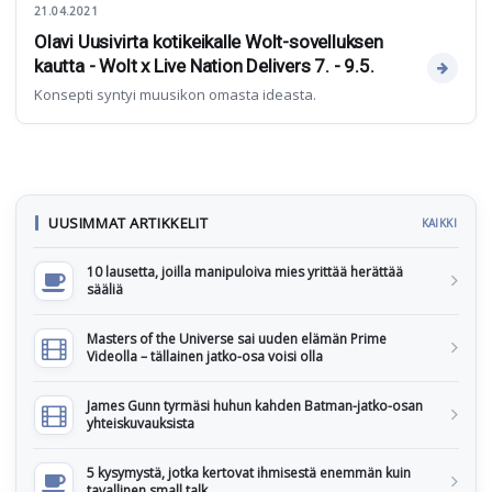
21.04.2021
Olavi Uusivirta kotikeikalle Wolt-sovelluksen
kautta - Wolt x Live Nation Delivers 7. - 9.5.
Konsepti syntyi muusikon omasta ideasta.
UUSIMMAT ARTIKKELIT
KAIKKI
10 lausetta, joilla manipuloiva mies yrittää herättää
sääliä
Masters of the Universe sai uuden elämän Prime
Videolla – tällainen jatko-osa voisi olla
James Gunn tyrmäsi huhun kahden Batman-jatko-osan
yhteiskuvauksista
5 kysymystä, jotka kertovat ihmisestä enemmän kuin
tavallinen small talk