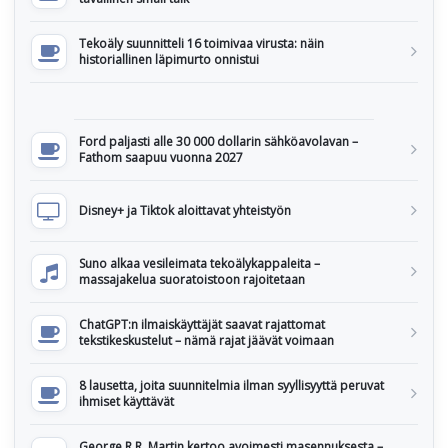
Tekoäly suunnitteli 16 toimivaa virusta: näin
historiallinen läpimurto onnistui
Ford paljasti alle 30 000 dollarin sähköavolavan –
Fathom saapuu vuonna 2027
Disney+ ja Tiktok aloittavat yhteistyön
Suno alkaa vesileimata tekoälykappaleita –
massajakelua suoratoistoon rajoitetaan
ChatGPT:n ilmaiskäyttäjät saavat rajattomat
tekstikeskustelut – nämä rajat jäävät voimaan
8 lausetta, joita suunnitelmia ilman syyllisyyttä peruvat
ihmiset käyttävät
George R.R. Martin kertoo avoimesti masennuksesta –