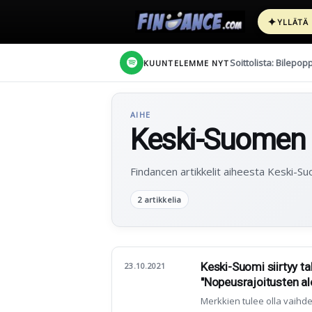
✦
YLLÄTÄ
Soittolista: Bilepop
KUUNTELEMME NYT
AIHE
Keski-Suomen 
Findancen artikkelit aiheesta Keski-
2 artikkelia
Keski-Suomi siirtyy ta
23.10.2021
"Nopeusrajoitusten al
Merkkien tulee olla vaihde