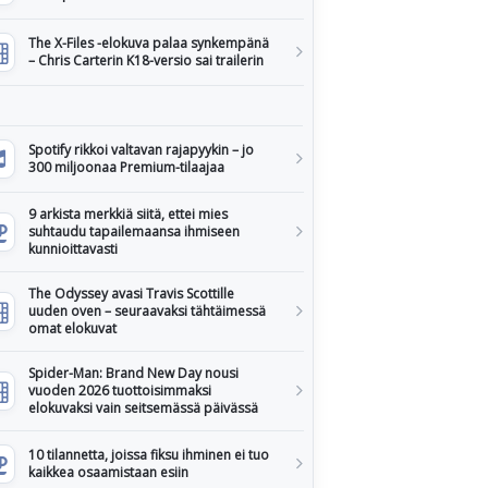
The X-Files -elokuva palaa synkempänä
– Chris Carterin K18-versio sai trailerin
Spotify rikkoi valtavan rajapyykin – jo
300 miljoonaa Premium-tilaajaa
9 arkista merkkiä siitä, ettei mies
suhtaudu tapailemaansa ihmiseen
kunnioittavasti
The Odyssey avasi Travis Scottille
uuden oven – seuraavaksi tähtäimessä
omat elokuvat
Spider-Man: Brand New Day nousi
vuoden 2026 tuottoisimmaksi
elokuvaksi vain seitsemässä päivässä
10 tilannetta, joissa fiksu ihminen ei tuo
kaikkea osaamistaan esiin