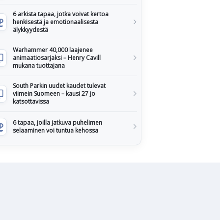
6 arkista tapaa, jotka voivat kertoa
henkisestä ja emotionaalisesta
älykkyydestä
Warhammer 40,000 laajenee
animaatiosarjaksi – Henry Cavill
mukana tuottajana
South Parkin uudet kaudet tulevat
viimein Suomeen – kausi 27 jo
katsottavissa
6 tapaa, joilla jatkuva puhelimen
selaaminen voi tuntua kehossa