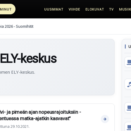
 MINUT
UUSIMMAT
VIIHDE
ELOKUVAT
TV
MUSIIK
pia 2026 - Suomihitit
U
ELY-keskus
Suomen ELY-keskus.
lvi- ja pimeän ajan nopeusrajoituksiin -
entuessa matka-ajatkin kasvavat"
ttuna 29.10.2021.