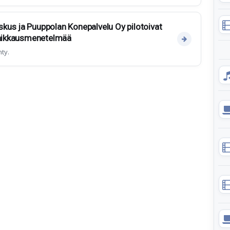
kus ja Puuppolan Konepalvelu Oy pilotoivat
 paikkausmenetelmää
ty.