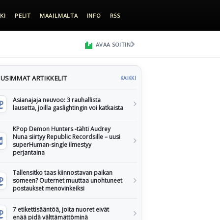
KI
PELIT
MAAILMALTA
INFO
RSS
AVAA SOITIN
USIMMAT ARTIKKELIT
KAIKKI
Asianajaja neuvoo: 3 rauhallista
lausetta, joilla gaslightingin voi katkaista
KPop Demon Hunters -tähti Audrey
Nuna siirtyy Republic Recordsille – uusi
superHuman-single ilmestyy
perjantaina
Tallensitko taas kiinnostavan paikan
someen? Outernet muuttaa unohtuneet
postaukset menovinkeiksi
7 etikettisääntöä, joita nuoret eivät
enää pidä välttämättöminä