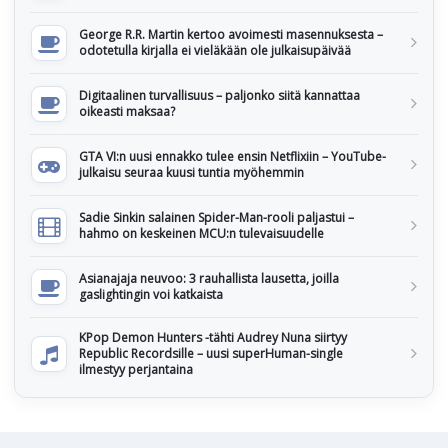
George R.R. Martin kertoo avoimesti masennuksesta –
odotetulla kirjalla ei vieläkään ole julkaisupäivää
Digitaalinen turvallisuus – paljonko siitä kannattaa
oikeasti maksaa?
GTA VI:n uusi ennakko tulee ensin Netflixiin – YouTube-
julkaisu seuraa kuusi tuntia myöhemmin
Sadie Sinkin salainen Spider-Man-rooli paljastui –
hahmo on keskeinen MCU:n tulevaisuudelle
Asianajaja neuvoo: 3 rauhallista lausetta, joilla
gaslightingin voi katkaista
KPop Demon Hunters -tähti Audrey Nuna siirtyy
Republic Recordsille – uusi superHuman-single
ilmestyy perjantaina