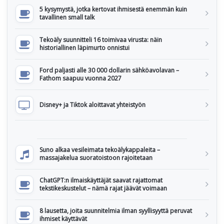
5 kysymystä, jotka kertovat ihmisestä enemmän kuin
tavallinen small talk
Tekoäly suunnitteli 16 toimivaa virusta: näin
historiallinen läpimurto onnistui
Ford paljasti alle 30 000 dollarin sähköavolavan –
Fathom saapuu vuonna 2027
Disney+ ja Tiktok aloittavat yhteistyön
Suno alkaa vesileimata tekoälykappaleita –
massajakelua suoratoistoon rajoitetaan
ChatGPT:n ilmaiskäyttäjät saavat rajattomat
tekstikeskustelut – nämä rajat jäävät voimaan
8 lausetta, joita suunnitelmia ilman syyllisyyttä peruvat
ihmiset käyttävät