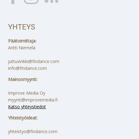
YHTEYS
Päätoimittaja:
Antti Niemelä
juttuvinkki@findance.com
info@findance.com
Mainosmyynti:
Improve Media Oy
myynti@improvemedia.fi
Katso yhteystiedot
Yhteistyöideat:
yhteistyo@findance.com