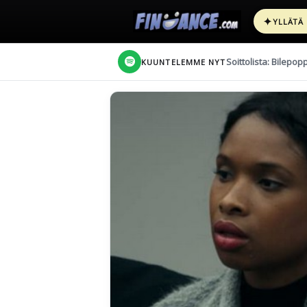
✦
YLLÄTÄ
Soittolista: Bilepop
KUUNTELEMME NYT