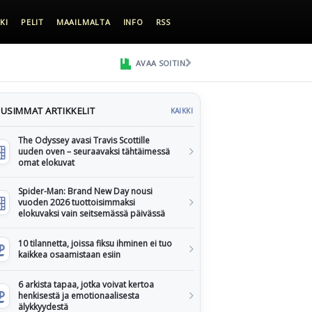
KI
PELIT
MAAILMALTA
INFO
RSS
AVAA SOITIN
USIMMAT ARTIKKELIT
KAIKKI
The Odyssey avasi Travis Scottille
uuden oven – seuraavaksi tähtäimessä
omat elokuvat
Spider-Man: Brand New Day nousi
vuoden 2026 tuottoisimmaksi
elokuvaksi vain seitsemässä päivässä
10 tilannetta, joissa fiksu ihminen ei tuo
kaikkea osaamistaan esiin
6 arkista tapaa, jotka voivat kertoa
henkisestä ja emotionaalisesta
älykkyydestä