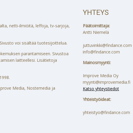
YHTEYS
a, netti-ilmiöitä, leffoja, tv-sarjoja,
Päätoimittaja:
Antti Niemelä
ivusto voi sisältää tuotesijoittelua.
juttuvinkki@findance.com
info@findance.com
ökokemuksen parantamiseen. Sivustoa
misen laitteellesi. Lisätietoja
Mainosmyynti:
Improve Media Oy
1998.
myynti@improvemedia.fi
 Improve Media, Nostemedia ja
Katso yhteystiedot
Yhteistyöideat:
yhteistyo@findance.com