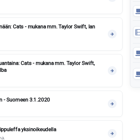
änään: Cats - mukana mm. Taylor Swift, Ian
auantaina: Cats - mukana mm. Taylor Swift,
lba
rin - Suomeen 3.1.2020
ippuleffa yksinoikeudella
nä.