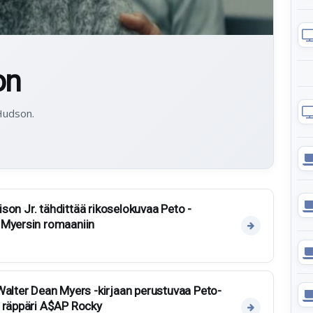
on
 Hudson.
rison Jr. tähdittää rikoselokuvaa Peto -
 Myersin romaaniin
Walter Dean Myers -kirjaan perustuvaa Peto-
s räppäri A$AP Rocky