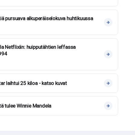
htiä pursuava alkuperäiselokuva huhtikuussa
a Netflixiin: huipputähtien leffassa
994
r laihtui 25 kiloa - katso kuvat
tä tulee Winnie Mandela