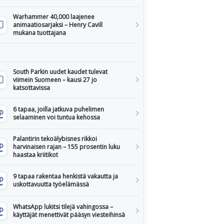
Warhammer 40,000 laajenee
animaatiosarjaksi – Henry Cavill
mukana tuottajana
South Parkin uudet kaudet tulevat
viimein Suomeen – kausi 27 jo
katsottavissa
6 tapaa, joilla jatkuva puhelimen
selaaminen voi tuntua kehossa
Palantirin tekoälybisnes rikkoi
harvinaisen rajan – 155 prosentin luku
haastaa kriitikot
9 tapaa rakentaa henkistä vakautta ja
uskottavuutta työelämässä
WhatsApp lukitsi tilejä vahingossa –
käyttäjät menettivät pääsyn viesteihinsä