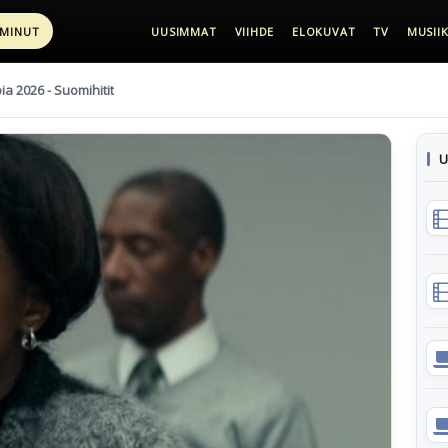
 MINUT
UUSIMMAT
VIIHDE
ELOKUVAT
TV
MUSIIK
pia 2026 - Suomihitit
U