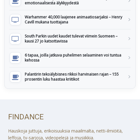
emotionaalisesta älykkyydestä
Warhammer 40,000 laajenee animaatiosarjaksi – Henry
Cavill mukana tuottajana
South Parkin uudet kaudet tulevat viimein Suomeen –
kausi 27 jo katsottavissa
6 tapaa, joilla jatkuva puhelimen selaaminen voi tuntua
kehossa
Palantirin tekoälybisnes rikkoi harvinaisen rajan – 155
prosentin luku haastaa kriitikot
FINDANCE
Hauskoja juttuja, erikoisuuksia maailmalta, netti-ilmiöitä,
leffoja, tv-sarjoja, videopelejä ja musiikkia.