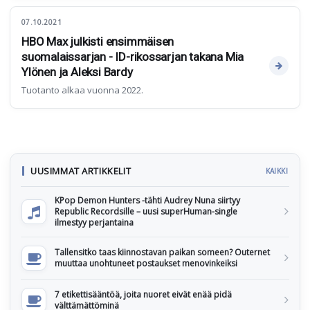
07.10.2021
HBO Max julkisti ensimmäisen
suomalaissarjan - ID-rikossarjan takana Mia
Ylönen ja Aleksi Bardy
Tuotanto alkaa vuonna 2022.
UUSIMMAT ARTIKKELIT
KAIKKI
KPop Demon Hunters -tähti Audrey Nuna siirtyy
Republic Recordsille – uusi superHuman-single
ilmestyy perjantaina
Tallensitko taas kiinnostavan paikan someen? Outernet
muuttaa unohtuneet postaukset menovinkeiksi
7 etikettisääntöä, joita nuoret eivät enää pidä
välttämättöminä