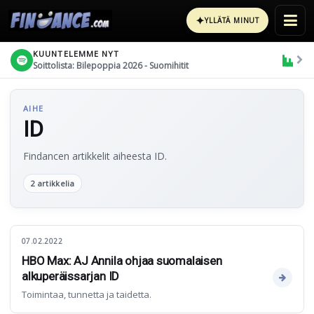
✦
YLLÄTÄ MINUT
KUUNTELEMME NYT
Soittolista: Bilepoppia 2026 - Suomihitit
AIHE
ID
Findancen artikkelit aiheesta ID.
2 artikkelia
07.02.2022
HBO Max: AJ Annila ohjaa suomalaisen
alkuperäissarjan ID
Toimintaa, tunnetta ja taidetta.