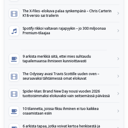
The X-Files -elokuva palaa synkempänä – Chris Carterin
K18-versio sai trailerin
Spotify rikkoi valtavan rajapyykin – jo 300 miljoonaa
Premium-tilaajaa
9 arkista merkkiä siitä, ettei mies suhtaudu
tapailemaansa ihmiseen kunnioittavasti
The Odyssey avasi Travis Scottille uuden oven –
seuraavaksi tähtäimessä omat elokuvat
Spider-Man: Brand New Day nousi vuoden 2026
tuottoisimmaksi elokuvaksi vain seitsemässä päivässä
10 tilannetta, joissa fiksu ihminen ei tuo kaikkea
osaamistaan esiin
6 arkista tapaa, jotka voivat kertoa henkisestä ja