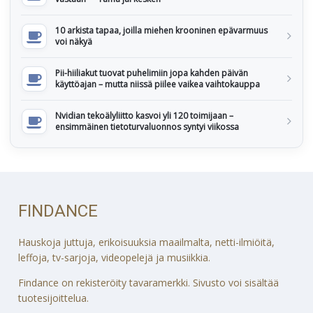
10 arkista tapaa, joilla miehen krooninen epävarmuus
voi näkyä
Pii-hiiliakut tuovat puhelimiin jopa kahden päivän
käyttöajan – mutta niissä piilee vaikea vaihtokauppa
Nvidian tekoälyliitto kasvoi yli 120 toimijaan –
ensimmäinen tietoturvaluonnos syntyi viikossa
FINDANCE
Hauskoja juttuja, erikoisuuksia maailmalta, netti-ilmiöitä,
leffoja, tv-sarjoja, videopelejä ja musiikkia.
Findance on rekisteröity tavaramerkki. Sivusto voi sisältää
tuotesijoittelua.