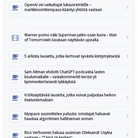
OpenAI vei vaikuttajat luksusretriitille –
markkinointitempaus kääntyi yhtiötä vastaan
Warner-pomo näki Superman-jatko-osan kuvia – Man
of Tomorrowin luvataan näyttävän upealta
5 arkista lausetta, jotka kertovat syvästä kiintymyksestä
Sam Altman ehdotti ChatGPT-podcastia lasten
koulumatkalle – vastakommentti keräsi yli
kymmenkertaisesti tykkäyksiä
6 töksäyttävää lausetta, jotka voivat paljastaa heikon
itsetuntemuksen
Myspace suunnittelee paluuta: omistajat haluavat
haastaa algoritmien hallitseman somen
Rico Verhoeven haluaa uusinnan Oleksandr Usykia
vastaan – "Tämä jäi kesken"