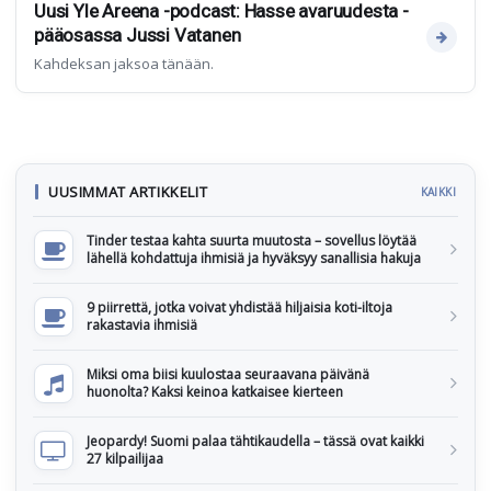
Uusi Yle Areena -podcast: Hasse avaruudesta -
pääosassa Jussi Vatanen
Kahdeksan jaksoa tänään.
UUSIMMAT ARTIKKELIT
KAIKKI
Tinder testaa kahta suurta muutosta – sovellus löytää
lähellä kohdattuja ihmisiä ja hyväksyy sanallisia hakuja
9 piirrettä, jotka voivat yhdistää hiljaisia koti-iltoja
rakastavia ihmisiä
Miksi oma biisi kuulostaa seuraavana päivänä
huonolta? Kaksi keinoa katkaisee kierteen
Jeopardy! Suomi palaa tähtikaudella – tässä ovat kaikki
27 kilpailijaa