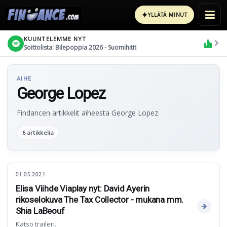
✦
YLLÄTÄ MINUT
KUUNTELEMME NYT
Soittolista: Bilepoppia 2026 - Suomihitit
AIHE
George Lopez
Findancen artikkelit aiheesta George Lopez.
6 artikkelia
01.05.2021
Elisa Viihde Viaplay nyt: David Ayerin
rikoselokuva The Tax Collector - mukana mm.
Shia LaBeouf
Katso traileri.