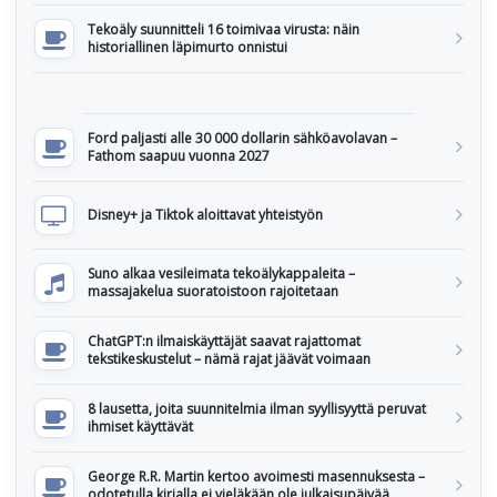
Tekoäly suunnitteli 16 toimivaa virusta: näin
historiallinen läpimurto onnistui
Ford paljasti alle 30 000 dollarin sähköavolavan –
Fathom saapuu vuonna 2027
Disney+ ja Tiktok aloittavat yhteistyön
Suno alkaa vesileimata tekoälykappaleita –
massajakelua suoratoistoon rajoitetaan
ChatGPT:n ilmaiskäyttäjät saavat rajattomat
tekstikeskustelut – nämä rajat jäävät voimaan
8 lausetta, joita suunnitelmia ilman syyllisyyttä peruvat
ihmiset käyttävät
George R.R. Martin kertoo avoimesti masennuksesta –
odotetulla kirjalla ei vieläkään ole julkaisupäivää