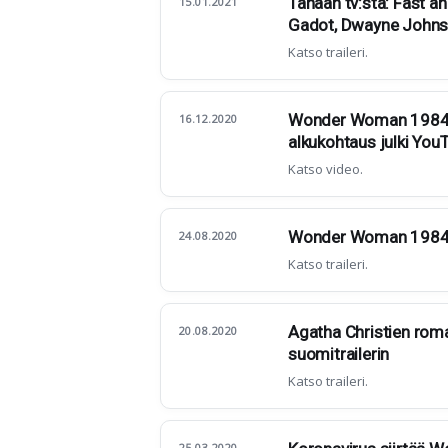
Tänään tv:stä: Fast a
15.01.2021
Gadot, Dwayne Johnso
Katso traileri.
Wonder Woman 1984 v
16.12.2020
alkukohtaus julki You
Katso video.
Wonder Woman 1984 -su
24.08.2020
Katso traileri.
Agatha Christien romaa
20.08.2020
suomitrailerin
Katso traileri.
25.03.2020