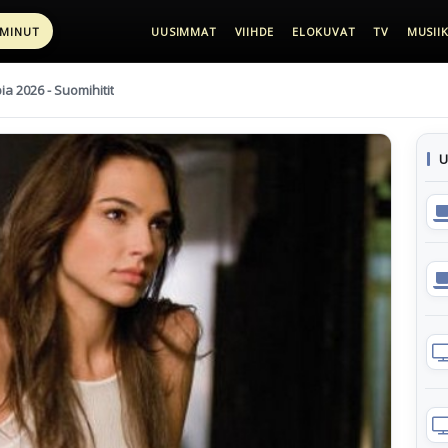
 MINUT
UUSIMMAT
VIIHDE
ELOKUVAT
TV
MUSIIK
pia 2026 - Suomihitit
U