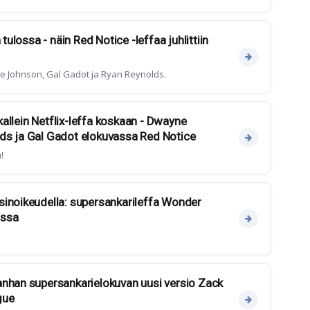
 tulossa - näin Red Notice -leffaa juhlittiin
e Johnson, Gal Gadot ja Ryan Reynolds.
 kallein Netflix-leffa koskaan - Dwayne
ds ja Gal Gadot elokuvassa Red Notice
!
sinoikeudella: supersankarileffa Wonder
assa
anhan supersankarielokuvan uusi versio Zack
gue