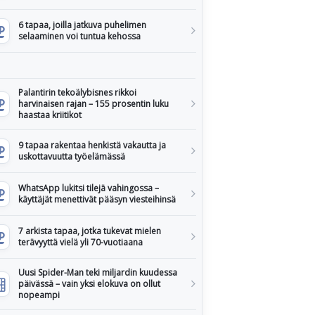
6 tapaa, joilla jatkuva puhelimen
selaaminen voi tuntua kehossa
Palantirin tekoälybisnes rikkoi
harvinaisen rajan – 155 prosentin luku
haastaa kriitikot
9 tapaa rakentaa henkistä vakautta ja
uskottavuutta työelämässä
WhatsApp lukitsi tilejä vahingossa –
käyttäjät menettivät pääsyn viesteihinsä
7 arkista tapaa, jotka tukevat mielen
terävyyttä vielä yli 70-vuotiaana
Uusi Spider-Man teki miljardin kuudessa
päivässä – vain yksi elokuva on ollut
nopeampi