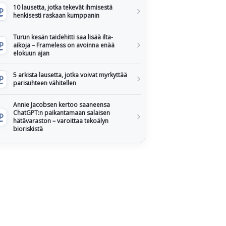
10 lausetta, jotka tekevät ihmisestä
henkisesti raskaan kumppanin
Turun kesän taidehitti saa lisää ilta-
aikoja – Frameless on avoinna enää
elokuun ajan
5 arkista lausetta, jotka voivat myrkyttää
parisuhteen vähitellen
Annie Jacobsen kertoo saaneensa
ChatGPT:n paikantamaan salaisen
hätävaraston – varoittaa tekoälyn
bioriskistä