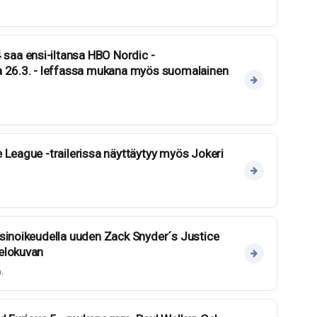
aa ensi-iltansa HBO Nordic -
a 26.3. - leffassa mukana myös suomalainen
 League -trailerissa näyttäytyy myös Jokeri
sinoikeudella uuden Zack Snyder´s Justice
elokuvan
.