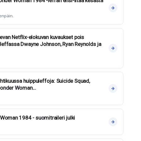
Wonder Woman 1984 -leffan ensi-iltaa kesästä
enpäin.
levan Netflix-elokuvan kuvaukset pois
 -leffassa Dwayne Johnson, Ryan Reynolds ja
htikuussa huippuleffoja: Suicide Squad,
Wonder Woman...
Woman 1984 - suomitraileri julki