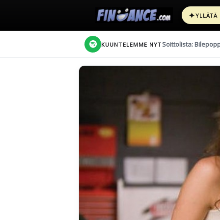
✦
YLLÄTÄ
Soittolista: Bilepop
KUUNTELEMME NYT