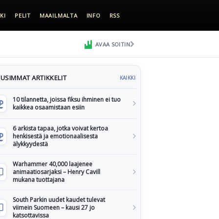
KI
PELIT
MAAILMALTA
INFO
RSS
AVAA SOITIN
USIMMAT ARTIKKELIT
KAIKKI
10 tilannetta, joissa fiksu ihminen ei tuo
kaikkea osaamistaan esiin
6 arkista tapaa, jotka voivat kertoa
henkisestä ja emotionaalisesta
älykkyydestä
Warhammer 40,000 laajenee
animaatiosarjaksi – Henry Cavill
mukana tuottajana
South Parkin uudet kaudet tulevat
viimein Suomeen – kausi 27 jo
katsottavissa