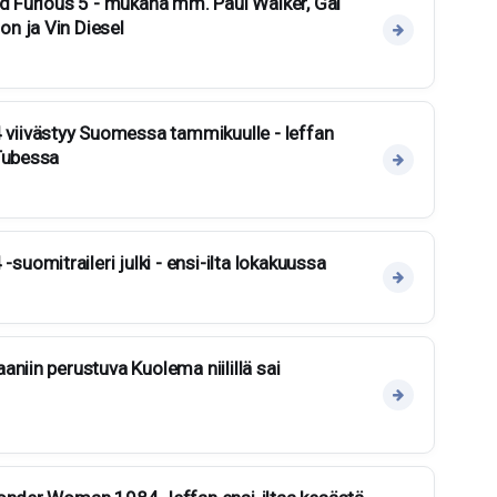
nd Furious 5 - mukana mm. Paul Walker, Gal
n ja Vin Diesel
iivästyy Suomessa tammikuulle - leffan
Tubessa
omitraileri julki - ensi-ilta lokakuussa
niin perustuva Kuolema niilillä sai