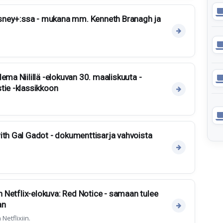
Disney+:ssa - mukana mm. Kenneth Branagh ja
ema Niilillä -elokuvan 30. maaliskuuta -
tie -klassikkoon
ith Gal Gadot - dokumenttisarja vahvoista
in Netflix-elokuva: Red Notice - samaan tulee
an
Netflixiin.