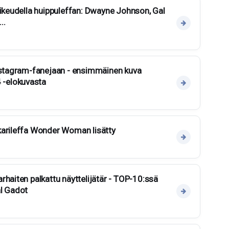
oikeudella huippuleffan: Dwayne Johnson, Gal
..
Instagram-fanejaan - ensimmäinen kuva
-elokuvasta
karileffa Wonder Woman lisätty
rhaiten palkattu näyttelijätär - TOP-10:ssä
al Gadot