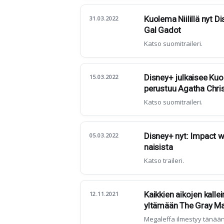
Kuolema Niilillä nyt 
31.03.2022
Gal Gadot
Katso suomitraileri.
Disney+ julkaisee Kuol
15.03.2022
perustuu Agatha Chris
Katso suomitraileri.
Disney+ nyt: Impact w
05.03.2022
naisista
Katso traileri.
Kaikkien aikojen kalle
12.11.2021
yltämään The Gray M
Megaleffa ilmestyy tänään 