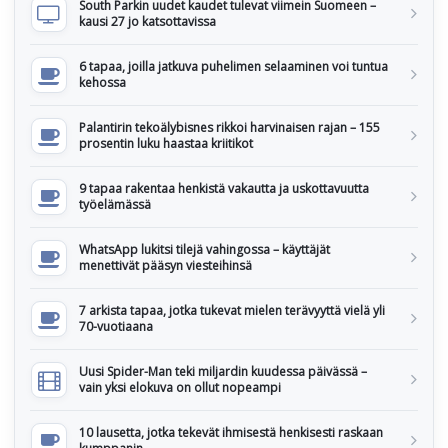
South Parkin uudet kaudet tulevat viimein Suomeen –
kausi 27 jo katsottavissa
6 tapaa, joilla jatkuva puhelimen selaaminen voi tuntua
kehossa
Palantirin tekoälybisnes rikkoi harvinaisen rajan – 155
prosentin luku haastaa kriitikot
9 tapaa rakentaa henkistä vakautta ja uskottavuutta
työelämässä
WhatsApp lukitsi tilejä vahingossa – käyttäjät
menettivät pääsyn viesteihinsä
7 arkista tapaa, jotka tukevat mielen terävyyttä vielä yli
70-vuotiaana
Uusi Spider-Man teki miljardin kuudessa päivässä –
vain yksi elokuva on ollut nopeampi
10 lausetta, jotka tekevät ihmisestä henkisesti raskaan