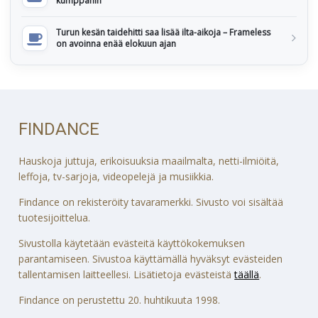
kumppanin
Turun kesän taidehitti saa lisää ilta-aikoja – Frameless
on avoinna enää elokuun ajan
FINDANCE
Hauskoja juttuja, erikoisuuksia maailmalta, netti-ilmiöitä,
leffoja, tv-sarjoja, videopelejä ja musiikkia.
Findance on rekisteröity tavaramerkki. Sivusto voi sisältää
tuotesijoittelua.
Sivustolla käytetään evästeitä käyttökokemuksen
parantamiseen. Sivustoa käyttämällä hyväksyt evästeiden
tallentamisen laitteellesi. Lisätietoja evästeistä
täällä
.
Findance on perustettu 20. huhtikuuta 1998.