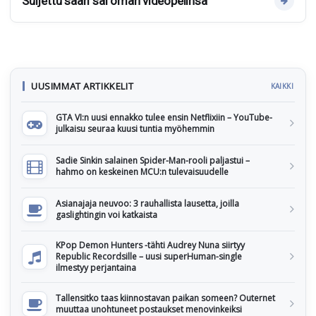
Suljettu saari sai oman videopelinsä
UUSIMMAT ARTIKKELIT
KAIKKI
GTA VI:n uusi ennakko tulee ensin Netflixiin – YouTube-
julkaisu seuraa kuusi tuntia myöhemmin
Sadie Sinkin salainen Spider-Man-rooli paljastui –
hahmo on keskeinen MCU:n tulevaisuudelle
Asianajaja neuvoo: 3 rauhallista lausetta, joilla
gaslightingin voi katkaista
KPop Demon Hunters -tähti Audrey Nuna siirtyy
Republic Recordsille – uusi superHuman-single
ilmestyy perjantaina
Tallensitko taas kiinnostavan paikan someen? Outernet
muuttaa unohtuneet postaukset menovinkeiksi