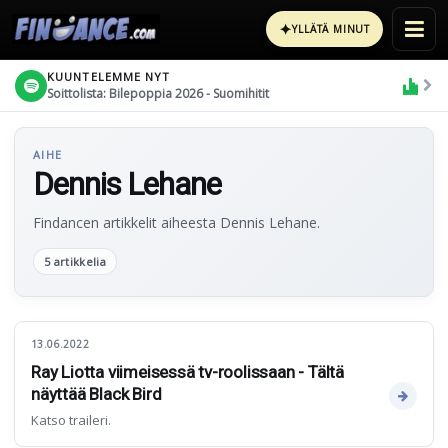
✦
YLLÄTÄ MINUT
KUUNTELEMME NYT
Soittolista: Bilepoppia 2026 - Suomihitit
AIHE
Dennis Lehane
Findancen artikkelit aiheesta Dennis Lehane.
5 artikkelia
13.06.2022
Ray Liotta viimeisessä tv-roolissaan - Tältä
näyttää Black Bird
Katso traileri.