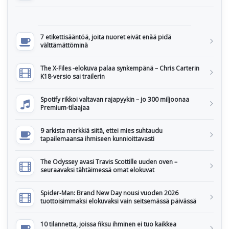
7 etikettisääntöä, joita nuoret eivät enää pidä
välttämättöminä
The X-Files -elokuva palaa synkempänä – Chris Carterin
K18-versio sai trailerin
Spotify rikkoi valtavan rajapyykin – jo 300 miljoonaa
Premium-tilaajaa
9 arkista merkkiä siitä, ettei mies suhtaudu
tapailemaansa ihmiseen kunnioittavasti
The Odyssey avasi Travis Scottille uuden oven –
seuraavaksi tähtäimessä omat elokuvat
Spider-Man: Brand New Day nousi vuoden 2026
tuottoisimmaksi elokuvaksi vain seitsemässä päivässä
10 tilannetta, joissa fiksu ihminen ei tuo kaikkea