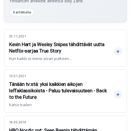
Findancen artikkelit aiheesta Billy Zane.
6 artikkelia
25.11.2021
Kevin Hart ja Wesley Snipes tähdittävät uutta
Netflix-sarjaa True Story
Kun kaikki ei mene aivan putkeen...
13.01.2021
Tänään tv:stä: yksi kaikkien aikojen
leffaklassikoista - Paluu tulevaisuuteen - Back
to the Future
Katso traileri.
16.05.2019
HBO Nordic nyt: Sean Beanin tähdittämän