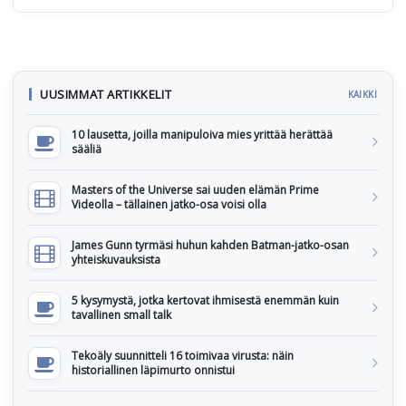
UUSIMMAT ARTIKKELIT
KAIKKI
10 lausetta, joilla manipuloiva mies yrittää herättää
sääliä
Masters of the Universe sai uuden elämän Prime
Videolla – tällainen jatko-osa voisi olla
James Gunn tyrmäsi huhun kahden Batman-jatko-osan
yhteiskuvauksista
5 kysymystä, jotka kertovat ihmisestä enemmän kuin
tavallinen small talk
Tekoäly suunnitteli 16 toimivaa virusta: näin
historiallinen läpimurto onnistui