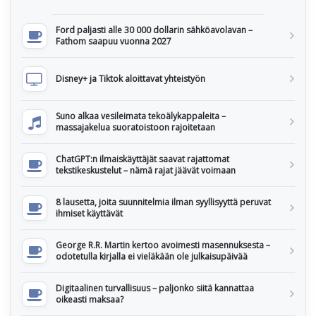
Ford paljasti alle 30 000 dollarin sähköavolavan –
Fathom saapuu vuonna 2027
Disney+ ja Tiktok aloittavat yhteistyön
Suno alkaa vesileimata tekoälykappaleita –
massajakelua suoratoistoon rajoitetaan
ChatGPT:n ilmaiskäyttäjät saavat rajattomat
tekstikeskustelut – nämä rajat jäävät voimaan
8 lausetta, joita suunnitelmia ilman syyllisyyttä peruvat
ihmiset käyttävät
George R.R. Martin kertoo avoimesti masennuksesta –
odotetulla kirjalla ei vieläkään ole julkaisupäivää
Digitaalinen turvallisuus – paljonko siitä kannattaa
oikeasti maksaa?