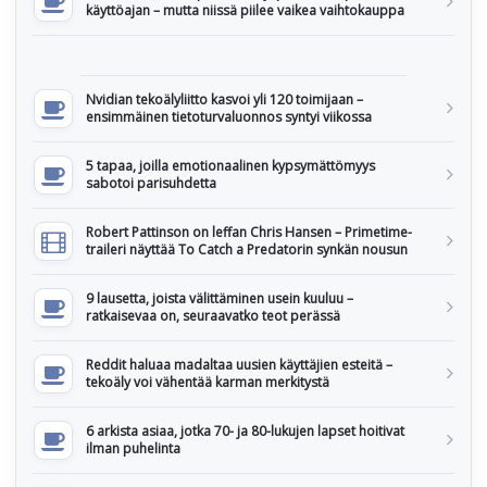
käyttöajan – mutta niissä piilee vaikea vaihtokauppa
Nvidian tekoälyliitto kasvoi yli 120 toimijaan –
ensimmäinen tietoturvaluonnos syntyi viikossa
5 tapaa, joilla emotionaalinen kypsymättömyys
sabotoi parisuhdetta
Robert Pattinson on leffan Chris Hansen – Primetime-
traileri näyttää To Catch a Predatorin synkän nousun
9 lausetta, joista välittäminen usein kuuluu –
ratkaisevaa on, seuraavatko teot perässä
Reddit haluaa madaltaa uusien käyttäjien esteitä –
tekoäly voi vähentää karman merkitystä
6 arkista asiaa, jotka 70- ja 80-lukujen lapset hoitivat
ilman puhelinta