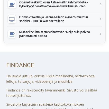
OpenAI keskeytti osan Astra-mallin kehitystyöstä –
kyberkyvyt herättivät vakavan turvallisuushuolen
Dominic Westin ja Sienna Millerin avioero muuttuu
sodaksi – HBO:n War sai trailerin
Mikä tekee ihmisestä viehättävän? Neljä sukupolvea
painottaa eri asioita
FINDANCE
Hauskoja juttuja, erikoisuuksia maailmalta, netti-ilmiöitä,
leffoja, tv-sarjoja, videopelejä ja musiikkia.
Findance on rekisteröity tavaramerkki. Sivusto voi sisältää
tuotesijoittelua.
Sivustolla käytetään evästeitä käyttökokemuksen