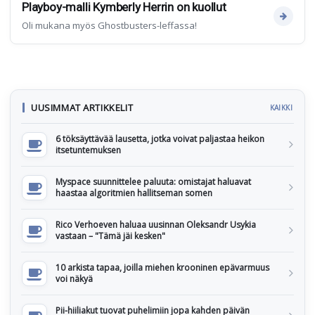
Playboy-malli Kymberly Herrin on kuollut
Oli mukana myös Ghostbusters-leffassa!
UUSIMMAT ARTIKKELIT
KAIKKI
6 töksäyttävää lausetta, jotka voivat paljastaa heikon
itsetuntemuksen
Myspace suunnittelee paluuta: omistajat haluavat
haastaa algoritmien hallitseman somen
Rico Verhoeven haluaa uusinnan Oleksandr Usykia
vastaan – "Tämä jäi kesken"
10 arkista tapaa, joilla miehen krooninen epävarmuus
voi näkyä
Pii-hiiliakut tuovat puhelimiin jopa kahden päivän