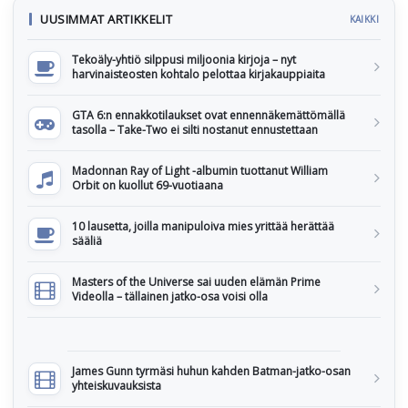
UUSIMMAT ARTIKKELIT
KAIKKI
Tekoäly-yhtiö silppusi miljoonia kirjoja – nyt
harvinaisteosten kohtalo pelottaa kirjakauppiaita
GTA 6:n ennakkotilaukset ovat ennennäkemättömällä
tasolla – Take-Two ei silti nostanut ennustettaan
Madonnan Ray of Light -albumin tuottanut William
Orbit on kuollut 69-vuotiaana
10 lausetta, joilla manipuloiva mies yrittää herättää
sääliä
Masters of the Universe sai uuden elämän Prime
Videolla – tällainen jatko-osa voisi olla
James Gunn tyrmäsi huhun kahden Batman-jatko-osan
yhteiskuvauksista