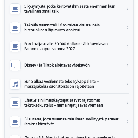
5 kysymystä, jotka kertovat ihmisestä enemmän kuin
tavallinen small talk
Tekoäly suunnitteli 16 toimivaa virusta: näin
historiallinen läpimurto onnistui
Ford paljasti alle 30 000 dollarin sähköavolavan –
Fathom saapuu vuonna 2027
Disney+ ja Tiktok aloittavat yhteistyön
Suno alkaa vesileimata tekoälykappaleita –
massajakelua suoratoistoon rajoitetaan
ChatGPT:n ilmaiskäyttäjät saavat rajattomat
tekstikeskustelut – nämä rajat jäävät voimaan
8 lausetta, joita suunnitelmia ilman syyllisyyttä peruvat
ihmiset käyttävät
George R.R. Martin kertoo avoimesti masennuksesta –