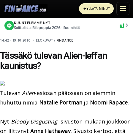
✦
YLLÄTÄ MINUT
KUUNTELEMME NYT
Soittolista: Bilepoppia 2026 - Suomihitit
14:42 - 19.10.2010
ELOKUVAT /
FINDANCE
Tässäkö tulevan Alien-leffan
kaunistus?
Tulevan
Alien
-esiosan pääosaan on aiemmin
huhuttu nimiä
Natalie Portman
ja
Noomi Rapace
.
Nyt
Bloody Disgusting
-sivuston mukaan joukkoon
on liittynyt
Anne Hathaway
. Sivusto kertoo, että