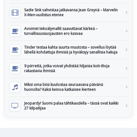
Sadie Sink vahvistaa jatkavansa Jean Greynä – Marvelin
X-Men-uudistus etenee
Avoimet tekoälymallit saavuttavat kärkeä –
turvallisuussuojausten ero kasvaa
Tinder testaa kahta suurta muutosta – sovellus löytää
lähellä kohdattuja ihmisiä ja hyväksyy sanallisia hakuja
9 piirrettä, jotka voivat yhdistää hiljaisia koti-iltoja
rakastavia ihmisiä
Miksi oma biisi kuulostaa seuraavana päivänä
huonolta? Kaksi keinoa katkaisee kierteen
Jeopardy! Suomi palaa tähtikaudella – tässä ovat kaikki
27 kilpailijaa