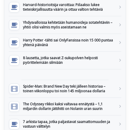
Harvard-historioitsija varoittaa: Piilaakso lukee
tieteiskirjallisuutta väärin ja ottaa valtion tehtäviä
Yhdysvalloissa kehitetään humanoideja sotatehtäviin –
yhtiö olisi valmis myös aseistamaan ne
Harry Potter -tähti sai OnlyFansissa noin 15 000 puntaa
yhtenä päivänä
8 lausetta, jotka saavat Z-sukupolven helposti
pyörittelemään silmiään
Spider-Man: Brand New Day teki jälleen historiaa –
toinen viikonloppu toi noin 145 miljoonaa dollaria
The Odyssey rikkoi kaksi valtavaa ennätystä – 1,1
miljardin dollarin jättihitti on Nolanin uran suurin
7 arkista tapaa, jotka paljastavat saamattomuuden ja
vastuun välttelyn