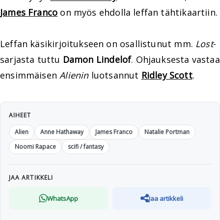
James Franco
on myös ehdolla leffan tähtikaartiin.
Leffan käsikirjoitukseen on osallistunut mm.
Lost
-
sarjasta tuttu
Damon Lindelof
. Ohjauksesta vastaa
ensimmäisen
Alienin
luotsannut
Ridley Scott
.
AIHEET
Alien
Anne Hathaway
James Franco
Natalie Portman
Noomi Rapace
scifi / fantasy
JAA ARTIKKELI
WhatsApp
Jaa artikkeli