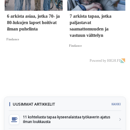
6 arkista asiaa, jotka 70- ja
7 arkista tapaa, jotka
80-lukujen lapset hoitivat
paljastavat
ilman puhelinta
saamattomuuden ja
vastuun välttelyn
Findance
Findance
Powered by HIGH.FI
UUSIMMAT ARTIKKELIT
KAIKKI
11 kohteliasta tapaa kyseenalaistaa työkaverin ajatus
ilman loukkausta