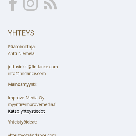
YHTEYS
Päätoimittaja:
Antti Niemelä
juttuvinkki@findance.com
info@findance.com
Mainosmyynti:
Improve Media Oy
myynti@improvemedia.fi
Katso yhteystiedot
Yhteistyöideat:
yhteistyo@findance.com