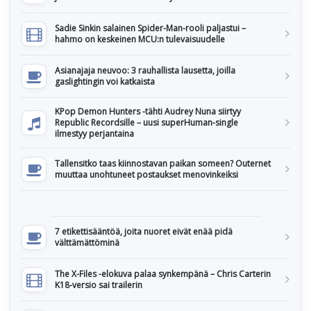
Sadie Sinkin salainen Spider-Man-rooli paljastui –
hahmo on keskeinen MCU:n tulevaisuudelle
Asianajaja neuvoo: 3 rauhallista lausetta, joilla
gaslightingin voi katkaista
KPop Demon Hunters -tähti Audrey Nuna siirtyy
Republic Recordsille – uusi superHuman-single
ilmestyy perjantaina
Tallensitko taas kiinnostavan paikan someen? Outernet
muuttaa unohtuneet postaukset menovinkeiksi
7 etikettisääntöä, joita nuoret eivät enää pidä
välttämättöminä
The X-Files -elokuva palaa synkempänä – Chris Carterin
K18-versio sai trailerin