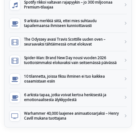
Spotify rikkoi valtavan rajapyykin – jo 300 miljoonaa
Premium-tilaajaa
9 arkista merkkiä siitä, ettei mies suhtaudu
tapailemaansa ihmiseen kunnioittavasti
The Odyssey avasi Travis Scottille uuden oven –
seuraavaksi tähtäimessä omat elokuvat
Spider-Man: Brand New Day nousi vuoden 2026
tuottoisimmaksi elokuvaksi vain seitsemässä päivässä
10 tilannetta, joissa fiksu ihminen ei tuo kaikkea
osaamistaan esiin
6 arkista tapaa, jotka voivat kertoa henkisestä ja
emotionaalisesta älykkyydestä
Warhammer 40,000 laajenee animaatiosarjaksi – Henry
Cavill mukana tuottajana