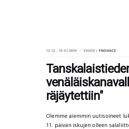
12:12 - 10.07.2009
VIIHDE /
FINDANCE
Tanskalaistiede
venäläiskanavall
räjäytettiin"
Olemme aiemmin uutisoineet luku
11. päivän iskujen olleen salaliit