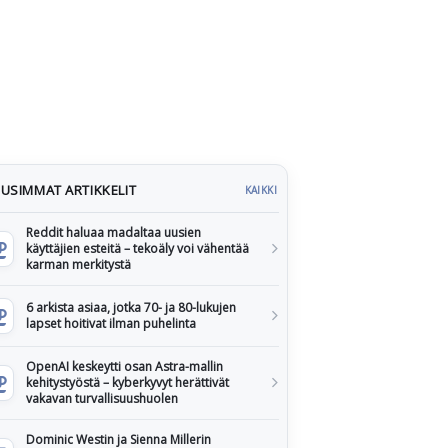
USIMMAT ARTIKKELIT
KAIKKI
Reddit haluaa madaltaa uusien
käyttäjien esteitä – tekoäly voi vähentää
karman merkitystä
6 arkista asiaa, jotka 70- ja 80-lukujen
lapset hoitivat ilman puhelinta
OpenAI keskeytti osan Astra-mallin
kehitystyöstä – kyberkyvyt herättivät
vakavan turvallisuushuolen
Dominic Westin ja Sienna Millerin