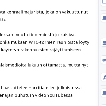
sta kenraalimajurista, joka on vakuuttunut
tto.
eksan muuta tiedemiestä julkaisivat
jonka mukaan WTC-tornien raunioista löytyi
t käytetyn rakennuksien räjäyttämiseen.
alaismedioita lukuun ottamatta, mutta nyt
haastattelee Harritia eilen julkaistussa
 Venäjän puhutuin video YouTubessa.