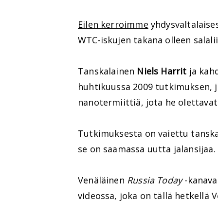
Eilen kerroimme
yhdysvaltalaise
WTC-iskujen takana olleen salalii
Tanskalainen
Niels Harrit
ja kahd
huhtikuussa 2009 tutkimuksen, 
nanotermiittiä, jota he olettava
Tutkimuksesta on vaiettu tansk
se on saamassa uutta jalansijaa.
Venäläinen
Russia Today
-kanava 
videossa, joka on tällä hetkellä