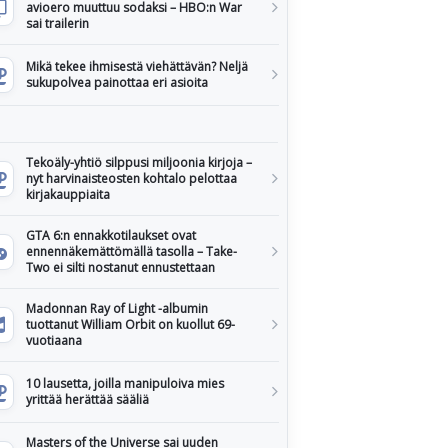
avioero muuttuu sodaksi – HBO:n War
sai trailerin
Mikä tekee ihmisestä viehättävän? Neljä
sukupolvea painottaa eri asioita
Tekoäly-yhtiö silppusi miljoonia kirjoja –
nyt harvinaisteosten kohtalo pelottaa
kirjakauppiaita
GTA 6:n ennakkotilaukset ovat
ennennäkemättömällä tasolla – Take-
Two ei silti nostanut ennustettaan
Madonnan Ray of Light -albumin
tuottanut William Orbit on kuollut 69-
vuotiaana
10 lausetta, joilla manipuloiva mies
yrittää herättää sääliä
Masters of the Universe sai uuden