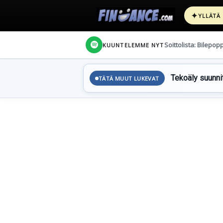
✦
YLLÄTÄ
Soittolista: Bilepop
KUUNTELEMME NYT
Tekoäly suunnit
TÄTÄ MUUT LUKEVAT