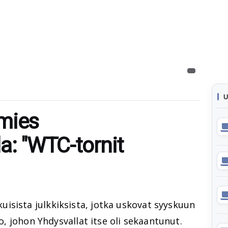
U
mies
a: "WTC-tornit
isista julkkiksista, jotka uskovat syyskuun
to, johon Yhdysvallat itse oli sekaantunut.