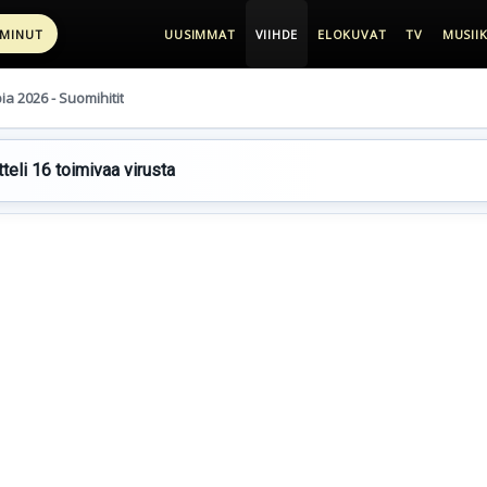
 MINUT
UUSIMMAT
VIIHDE
ELOKUVAT
TV
MUSIIK
pia 2026 - Suomihitit
teli 16 toimivaa virusta