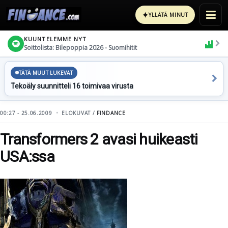
✦
YLLÄTÄ MINUT
KUUNTELEMME NYT
Soittolista: Bilepoppia 2026 - Suomihitit
TÄTÄ MUUT LUKEVAT
Tekoäly suunnitteli 16 toimivaa virusta
00:27 - 25.06.2009
ELOKUVAT /
FINDANCE
Transformers 2 avasi huikeasti
USA:ssa