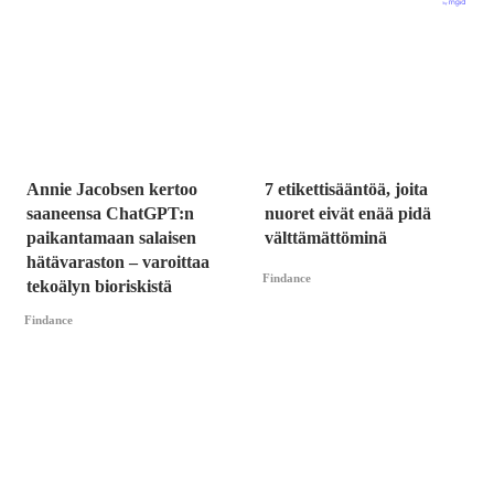
Annie Jacobsen kertoo
7 etikettisääntöä, joita
saaneensa ChatGPT:n
nuoret eivät enää pidä
paikantamaan salaisen
välttämättöminä
hätävaraston – varoittaa
Findance
tekoälyn bioriskistä
Findance