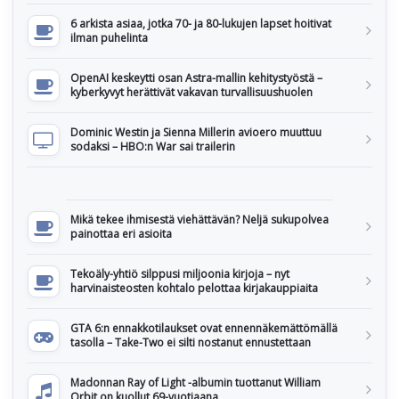
6 arkista asiaa, jotka 70- ja 80-lukujen lapset hoitivat
ilman puhelinta
OpenAI keskeytti osan Astra-mallin kehitystyöstä –
kyberkyvyt herättivät vakavan turvallisuushuolen
Dominic Westin ja Sienna Millerin avioero muuttuu
sodaksi – HBO:n War sai trailerin
Mikä tekee ihmisestä viehättävän? Neljä sukupolvea
painottaa eri asioita
Tekoäly-yhtiö silppusi miljoonia kirjoja – nyt
harvinaisteosten kohtalo pelottaa kirjakauppiaita
GTA 6:n ennakkotilaukset ovat ennennäkemättömällä
tasolla – Take-Two ei silti nostanut ennustettaan
Madonnan Ray of Light -albumin tuottanut William
Orbit on kuollut 69-vuotiaana