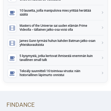
10 lausetta, joilla manipuloiva mies yrittää herättää
sääliä
Masters of the Universe sai uuden elämän Prime
Videolla – tällainen jatko-osa voisi olla
James Gunn tyrmäsi huhun kahden Batman-jatko-osan
yhteiskuvauksista
5 kysymystä, jotka kertovat ihmisestä enemmän kuin
tavallinen small talk
Tekoäly suunnitteli 16 toimivaa virusta: näin
historiallinen läpimurto onnistui
FINDANCE