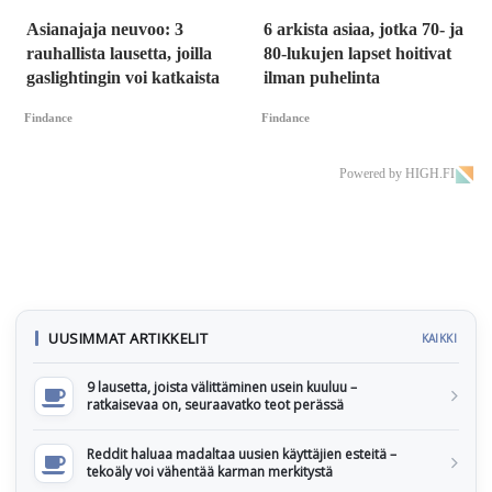
Asianajaja neuvoo: 3
6 arkista asiaa, jotka 70- ja
rauhallista lausetta, joilla
80-lukujen lapset hoitivat
gaslightingin voi katkaista
ilman puhelinta
Findance
Findance
Powered by HIGH.FI
UUSIMMAT ARTIKKELIT
KAIKKI
9 lausetta, joista välittäminen usein kuuluu –
ratkaisevaa on, seuraavatko teot perässä
Reddit haluaa madaltaa uusien käyttäjien esteitä –
tekoäly voi vähentää karman merkitystä