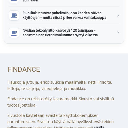
voi näkyä
Pii-hiiliakut tuovat puhelimiin jopa kahden päivän
käyttöajan – mutta niissä piilee vaikea vaihtokauppa
Nvidian tekoälyliitto kasvoi yli 120 toimijaan –
ensimmäinen tietoturvaluonnos syntyi viikossa
FINDANCE
Hauskoja juttuja, erikoisuuksia maailmalta, netti-ilmiöitä,
leffoja, tv-sarjoja, videopelejä ja musiikkia.
Findance on rekisteröity tavaramerkki. Sivusto voi sisältää
tuotesijoittelua.
Sivustolla käytetään evästeitä käyttökokemuksen
parantamiseen. Sivustoa käyttämällä hyväksyt evästeiden
tallentamisen laitteellesi. Lisätietoja evästeistä
täällä
.