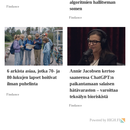
algoritmien hallitseman
Findance
somen
Findance
6 arkista asiaa, jotka 70- ja
Annie Jacobsen kertoo
80-lukujen lapset hoitivat
saaneensa ChatGPT:n
ilman puhelinta
paikantamaan salaisen
hätävaraston – varoittaa
Findance
tekoälyn bioriskistä
Findance
Powered by HIGH.FI