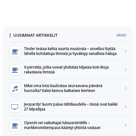
UUSIMMAT ARTIKKELIT
KAIKKI
Tinder testaa kahta suurta muutosta – sovellus löytää
lähellä kohdattuja ihmisiä ja hyväksyy sanallisia hakuja
9 piirrettä, jotka voivat yhdistää hiljaisia koti-iltoja
rakastavia ihmisiä
Miksi oma biisi kuulostaa seuraavana päivänä
huonolta? Kaksi keinoa katkaisee kierteen
Jeopardy! Suomi palaa tähtikaudella – tässä ovat kaikki
27 kilpailijaa
OpenAI vei vaikuttajat luksusretriitille –
markkinointitempaus kääntyi yhtiötä vastaan