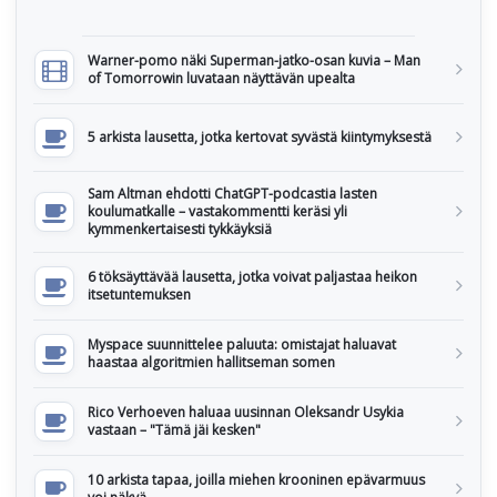
Warner-pomo näki Superman-jatko-osan kuvia – Man
of Tomorrowin luvataan näyttävän upealta
5 arkista lausetta, jotka kertovat syvästä kiintymyksestä
Sam Altman ehdotti ChatGPT-podcastia lasten
koulumatkalle – vastakommentti keräsi yli
kymmenkertaisesti tykkäyksiä
6 töksäyttävää lausetta, jotka voivat paljastaa heikon
itsetuntemuksen
Myspace suunnittelee paluuta: omistajat haluavat
haastaa algoritmien hallitseman somen
Rico Verhoeven haluaa uusinnan Oleksandr Usykia
vastaan – "Tämä jäi kesken"
10 arkista tapaa, joilla miehen krooninen epävarmuus