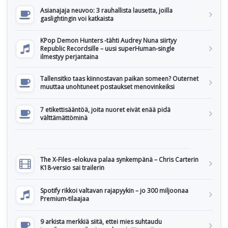
Asianajaja neuvoo: 3 rauhallista lausetta, joilla
gaslightingin voi katkaista
KPop Demon Hunters -tähti Audrey Nuna siirtyy
Republic Recordsille – uusi superHuman-single
ilmestyy perjantaina
Tallensitko taas kiinnostavan paikan someen? Outernet
muuttaa unohtuneet postaukset menovinkeiksi
7 etikettisääntöä, joita nuoret eivät enää pidä
välttämättöminä
The X-Files -elokuva palaa synkempänä – Chris Carterin
K18-versio sai trailerin
Spotify rikkoi valtavan rajapyykin – jo 300 miljoonaa
Premium-tilaajaa
9 arkista merkkiä siitä, ettei mies suhtaudu