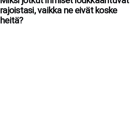
Miksi jotkut ihmiset loukkaantuvat
rajoistasi, vaikka ne eivät koske
heitä?