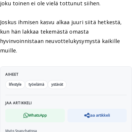
joku toinen ei ole vielä tottunut siihen.
Joskus ihmisen kasvu alkaa juuri siitä hetkestä,
kun hän lakkaa tekemästä omasta
hyvinvoinnistaan neuvottelukysymystä kaikille
muille.
AIHEET
lifestyle
työelämä
ystävät
JAA ARTIKKELI
WhatsApp
Jaa artikkeli
Myös Snapchatissa