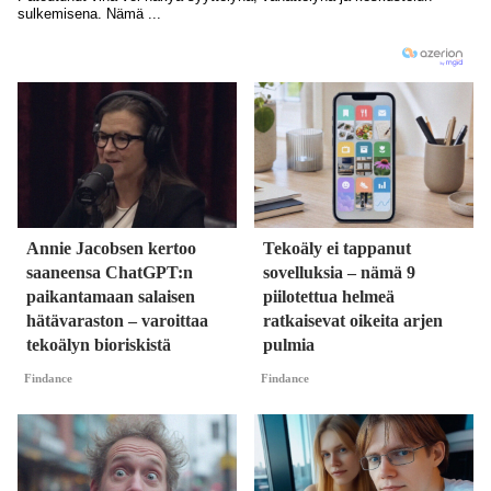
Annie Jacobsen kertoo
Tekoäly ei tappanut
saaneensa ChatGPT:n
sovelluksia – nämä 9
paikantamaan salaisen
piilotettua helmeä
hätävaraston – varoittaa
ratkaisevat oikeita arjen
tekoälyn bioriskistä
pulmia
Findance
Findance