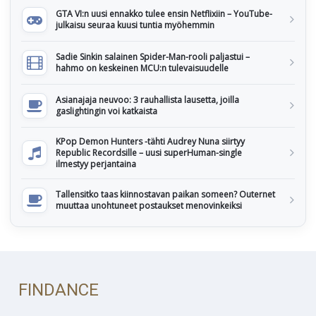
GTA VI:n uusi ennakko tulee ensin Netflixiin – YouTube-
julkaisu seuraa kuusi tuntia myöhemmin
Sadie Sinkin salainen Spider-Man-rooli paljastui –
hahmo on keskeinen MCU:n tulevaisuudelle
Asianajaja neuvoo: 3 rauhallista lausetta, joilla
gaslightingin voi katkaista
KPop Demon Hunters -tähti Audrey Nuna siirtyy
Republic Recordsille – uusi superHuman-single
ilmestyy perjantaina
Tallensitko taas kiinnostavan paikan someen? Outernet
muuttaa unohtuneet postaukset menovinkeiksi
FINDANCE