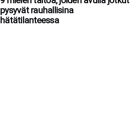
9 mielen taitoa, joiden avulla jotkut
pysyvät rauhallisina
hätätilanteessa