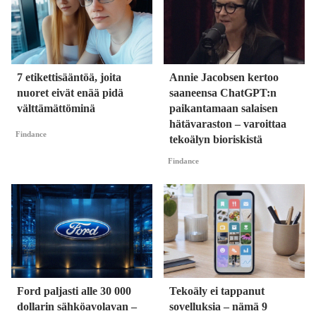
7 etikettisääntöä, joita
Annie Jacobsen kertoo
nuoret eivät enää pidä
saaneensa ChatGPT:n
välttämättöminä
paikantamaan salaisen
hätävaraston – varoittaa
Findance
tekoälyn bioriskistä
Findance
Ford paljasti alle 30 000
Tekoäly ei tappanut
dollarin sähköavolavan –
sovelluksia – nämä 9