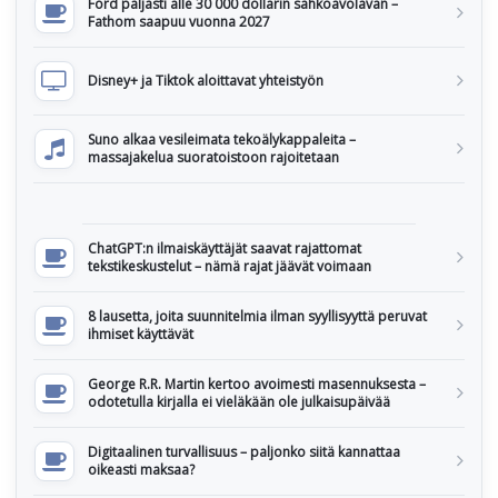
Ford paljasti alle 30 000 dollarin sähköavolavan –
Fathom saapuu vuonna 2027
Disney+ ja Tiktok aloittavat yhteistyön
Suno alkaa vesileimata tekoälykappaleita –
massajakelua suoratoistoon rajoitetaan
ChatGPT:n ilmaiskäyttäjät saavat rajattomat
tekstikeskustelut – nämä rajat jäävät voimaan
8 lausetta, joita suunnitelmia ilman syyllisyyttä peruvat
ihmiset käyttävät
George R.R. Martin kertoo avoimesti masennuksesta –
odotetulla kirjalla ei vieläkään ole julkaisupäivää
Digitaalinen turvallisuus – paljonko siitä kannattaa
oikeasti maksaa?