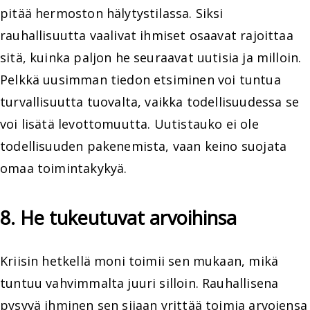
pitää hermoston hälytystilassa. Siksi
rauhallisuutta vaalivat ihmiset osaavat rajoittaa
sitä, kuinka paljon he seuraavat uutisia ja milloin.
Pelkkä uusimman tiedon etsiminen voi tuntua
turvallisuutta tuovalta, vaikka todellisuudessa se
voi lisätä levottomuutta. Uutistauko ei ole
todellisuuden pakenemista, vaan keino suojata
omaa toimintakykyä.
8. He tukeutuvat arvoihinsa
Kriisin hetkellä moni toimii sen mukaan, mikä
tuntuu vahvimmalta juuri silloin. Rauhallisena
pysyvä ihminen sen sijaan yrittää toimia arvojensa