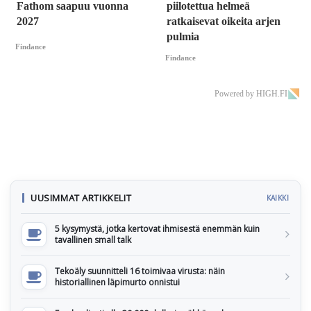
Fathom saapuu vuonna
piilotettua helmeä
2027
ratkaisevat oikeita arjen
pulmia
Findance
Findance
Powered by HIGH.FI
UUSIMMAT ARTIKKELIT
KAIKKI
5 kysymystä, jotka kertovat ihmisestä enemmän kuin
tavallinen small talk
Tekoäly suunnitteli 16 toimivaa virusta: näin
historiallinen läpimurto onnistui