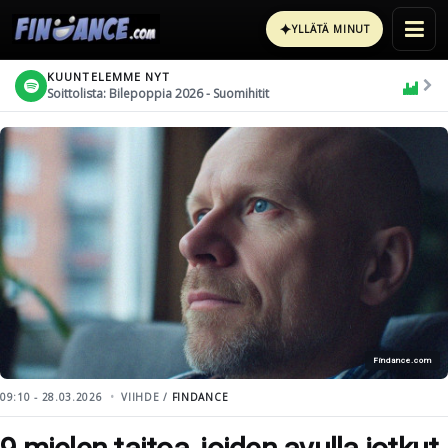
✦
YLLÄTÄ MINUT
KUUNTELEMME NYT
Soittolista: Bilepoppia 2026 - Suomihitit
Findance.com
09:10 - 28.03.2026
VIIHDE /
FINDANCE