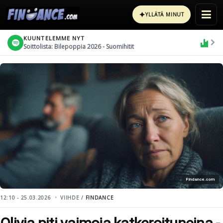
✦
YLLÄTÄ MINUT
KUUNTELEMME NYT
Soittolista: Bilepoppia 2026 - Suomihitit
Findance.com
12:10 - 25.03.2026
VIIHDE /
FINDANCE