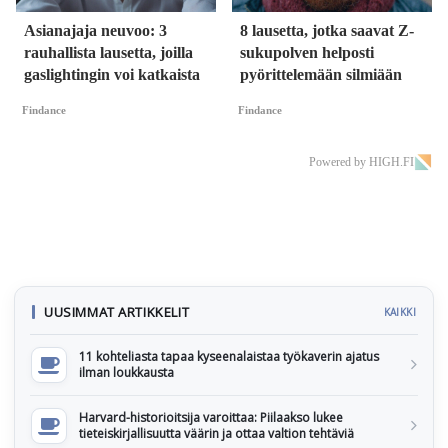
Asianajaja neuvoo: 3
8 lausetta, jotka saavat Z-
rauhallista lausetta, joilla
sukupolven helposti
gaslightingin voi katkaista
pyörittelemään silmiään
Findance
Findance
Powered by HIGH.FI
UUSIMMAT ARTIKKELIT
KAIKKI
11 kohteliasta tapaa kyseenalaistaa työkaverin ajatus
ilman loukkausta
Harvard-historioitsija varoittaa: Piilaakso lukee
tieteiskirjallisuutta väärin ja ottaa valtion tehtäviä