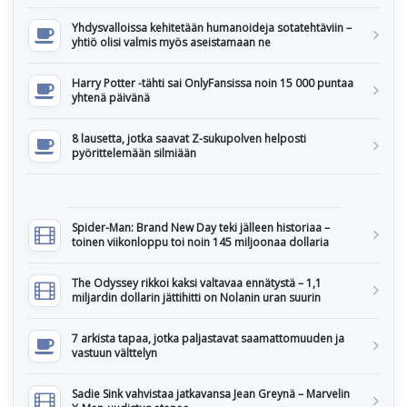
Yhdysvalloissa kehitetään humanoideja sotatehtäviin –
yhtiö olisi valmis myös aseistamaan ne
Harry Potter -tähti sai OnlyFansissa noin 15 000 puntaa
yhtenä päivänä
8 lausetta, jotka saavat Z-sukupolven helposti
pyörittelemään silmiään
Spider-Man: Brand New Day teki jälleen historiaa –
toinen viikonloppu toi noin 145 miljoonaa dollaria
The Odyssey rikkoi kaksi valtavaa ennätystä – 1,1
miljardin dollarin jättihitti on Nolanin uran suurin
7 arkista tapaa, jotka paljastavat saamattomuuden ja
vastuun välttelyn
Sadie Sink vahvistaa jatkavansa Jean Greynä – Marvelin