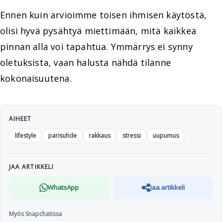
Ennen kuin arvioimme toisen ihmisen käytöstä,
olisi hyvä pysähtyä miettimään, mitä kaikkea
pinnan alla voi tapahtua. Ymmärrys ei synny
oletuksista, vaan halusta nähdä tilanne
kokonaisuutena.
AIHEET
lifestyle
parisuhde
rakkaus
stressi
uupumus
JAA ARTIKKELI
WhatsApp
Jaa artikkeli
Myös Snapchatissa