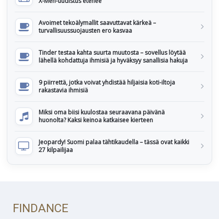
X-Men-uudistus etenee
Avoimet tekoälymallit saavuttavat kärkeä –
turvallisuussuojausten ero kasvaa
Tinder testaa kahta suurta muutosta – sovellus löytää
lähellä kohdattuja ihmisiä ja hyväksyy sanallisia hakuja
9 piirrettä, jotka voivat yhdistää hiljaisia koti-iltoja
rakastavia ihmisiä
Miksi oma biisi kuulostaa seuraavana päivänä
huonolta? Kaksi keinoa katkaisee kierteen
Jeopardy! Suomi palaa tähtikaudella – tässä ovat kaikki
27 kilpailijaa
FINDANCE