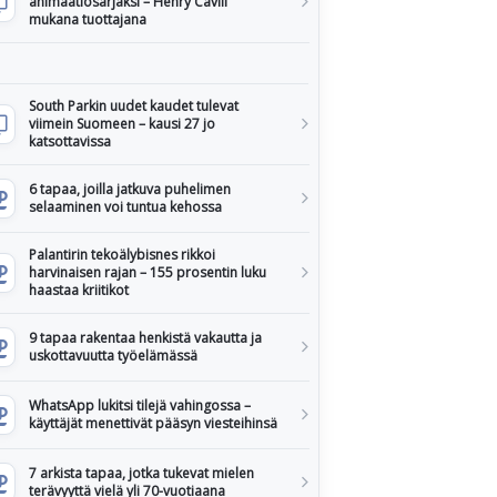
animaatiosarjaksi – Henry Cavill
mukana tuottajana
South Parkin uudet kaudet tulevat
viimein Suomeen – kausi 27 jo
katsottavissa
6 tapaa, joilla jatkuva puhelimen
selaaminen voi tuntua kehossa
Palantirin tekoälybisnes rikkoi
harvinaisen rajan – 155 prosentin luku
haastaa kriitikot
9 tapaa rakentaa henkistä vakautta ja
uskottavuutta työelämässä
WhatsApp lukitsi tilejä vahingossa –
käyttäjät menettivät pääsyn viesteihinsä
7 arkista tapaa, jotka tukevat mielen
terävyyttä vielä yli 70-vuotiaana