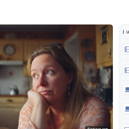
U
Findance.com