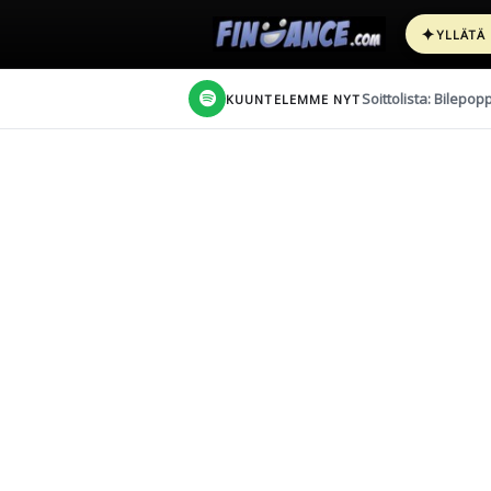
✦
YLLÄTÄ
Soittolista: Bilepop
KUUNTELEMME NYT