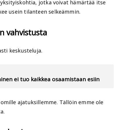
yksityiskohtia, jotka voivat hämärtää itse
kee usein tilanteen selkeämmin.
an vahvistusta
asti keskusteluja.
hminen ei tuo kaikkea osaamistaan esiin
omille ajatuksillemme. Tällöin emme ole
a.