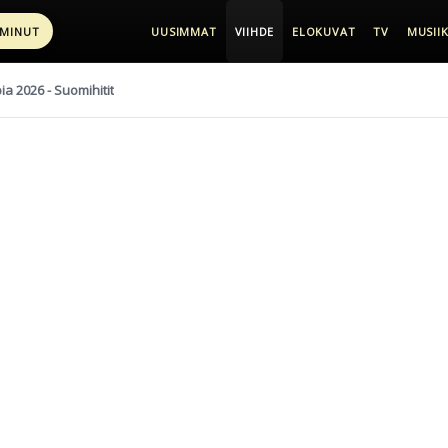
 MINUT
UUSIMMAT
VIIHDE
ELOKUVAT
TV
MUSIIK
pia 2026 - Suomihitit