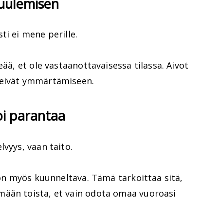
uulemisen
ti ei mene perille.
eää, et ole vastaanottavaisessa tilassa. Aivot
 eivät ymmärtämiseen.
oi parantaa
lvyys, vaan taito.
n on myös kuunneltava. Tämä tarkoittaa sitä,
ään toista, et vain odota omaa vuoroasi