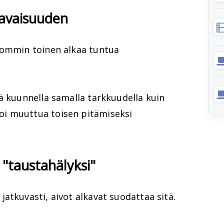
aavaisuuden
pommin toinen alkaa tuntua
ä kuunnella samalla tarkkuudella kuin
i muuttua toisen pitämiseksi
 "taustahälyksi"
atkuvasti, aivot alkavat suodattaa sitä.