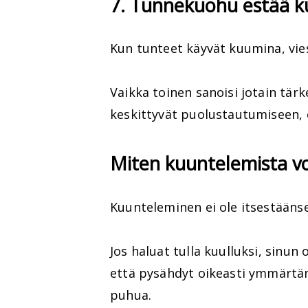
7. Tunnekuohu estää k
Kun tunteet käyvät kuumina, vies
Vaikka toinen sanoisi jotain tärk
keskittyvät puolustautumiseen,
Miten kuuntelemista v
Kuunteleminen ei ole itsestäänse
Jos haluat tulla kuulluksi, sinu
että pysähdyt oikeasti ymmärtäm
puhua.