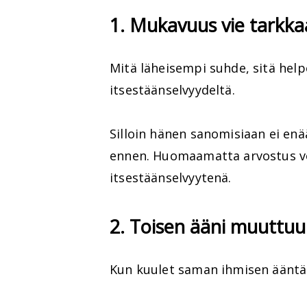
1. Mukavuus vie tarkk
Mitä läheisempi suhde, sitä hel
itsestäänselvyydeltä.
Silloin hänen sanomisiaan ei enä
ennen. Huomaamatta arvostus vo
itsestäänselvyytenä.
2. Toisen ääni muuttuu
Kun kuulet saman ihmisen ääntä j