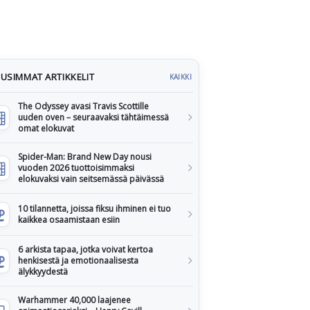
USIMMAT ARTIKKELIT
KAIKKI
The Odyssey avasi Travis Scottille
uuden oven – seuraavaksi tähtäimessä
omat elokuvat
Spider-Man: Brand New Day nousi
vuoden 2026 tuottoisimmaksi
elokuvaksi vain seitsemässä päivässä
10 tilannetta, joissa fiksu ihminen ei tuo
kaikkea osaamistaan esiin
6 arkista tapaa, jotka voivat kertoa
henkisestä ja emotionaalisesta
älykkyydestä
Warhammer 40,000 laajenee