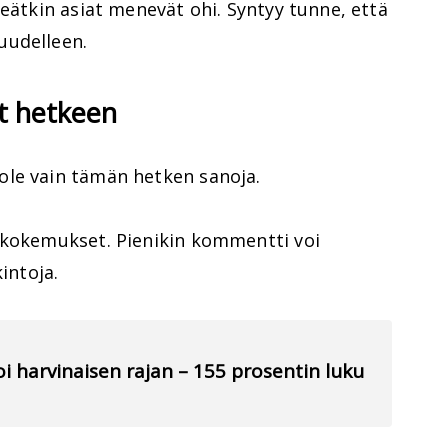
keätkin asiat menevät ohi. Syntyy tunne, että
uudelleen.
et hetkeen
ole vain tämän hetken sanoja.
 kokemukset. Pienikin kommentti voi
intoja.
oi harvinaisen rajan – 155 prosentin luku