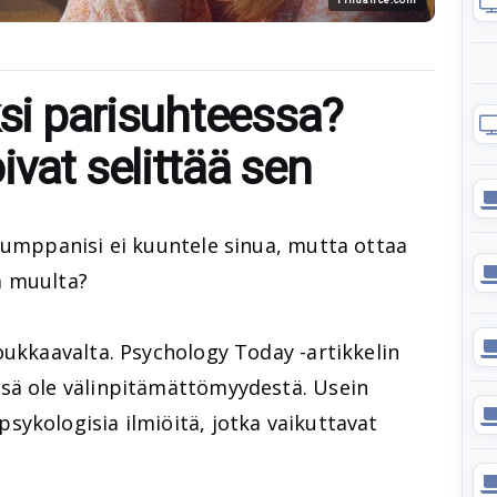
ksi parisuhteessa?
vat selittää sen
kumppanisi ei kuuntele sinua, mutta ottaa
a muulta?
oukkaavalta. Psychology Today -artikkelin
sä ole välinpitämättömyydestä. Usein
ykologisia ilmiöitä, jotka vaikuttavat