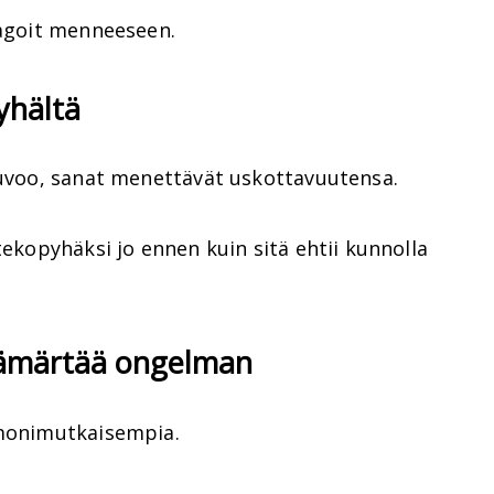
eagoit menneeseen.
yhältä
neuvoo, sanat menettävät uskottavuutensa.
tekopyhäksi jo ennen kuin sitä ehtii kunnolla
s hämärtää ongelman
 monimutkaisempia.