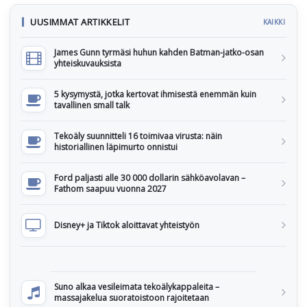
UUSIMMAT ARTIKKELIT
KAIKKI
James Gunn tyrmäsi huhun kahden Batman-jatko-osan
yhteiskuvauksista
5 kysymystä, jotka kertovat ihmisestä enemmän kuin
tavallinen small talk
Tekoäly suunnitteli 16 toimivaa virusta: näin
historiallinen läpimurto onnistui
Ford paljasti alle 30 000 dollarin sähköavolavan –
Fathom saapuu vuonna 2027
Disney+ ja Tiktok aloittavat yhteistyön
Suno alkaa vesileimata tekoälykappaleita –
massajakelua suoratoistoon rajoitetaan