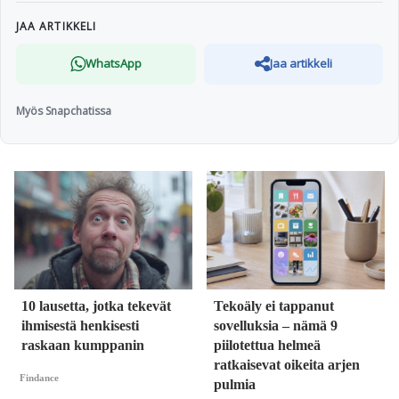
JAA ARTIKKELI
WhatsApp
Jaa artikkeli
Myös Snapchatissa
10 lausetta, jotka tekevät
Tekoäly ei tappanut
ihmisestä henkisesti
sovelluksia – nämä 9
raskaan kumppanin
piilotettua helmeä
ratkaisevat oikeita arjen
Findance
pulmia