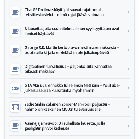
ChatGPT:n ilmaiskäyttäjät saavat rajattomat
tekstikeskustelut – nämä rajat jäävät voimaan
8 lausetta, joita suunnitelmia ilman syyllisyyttä peruvat
ihmiset käyttävät
George R.R. Martin kertoo avoimesti masennuksesta –
odotetulla kirjalla ei vieläkään ole julkaisupäivää
Digitaalinen turvallisuus – paljonko siitä kannattaa
oikeasti maksaa?
GTA VI:n uusi ennakko tulee ensin Netflixiin – YouTube-
julkaisu seuraa kuusi tuntia myöhemmin
Sadie Sinkin salainen Spider-Man-rooli paljastui –
hahmo on keskeinen MCU:n tulevaisuudelle
Asianajaja neuvoo: 3 rauhallista lausetta, joilla
gaslightingin voi katkaista