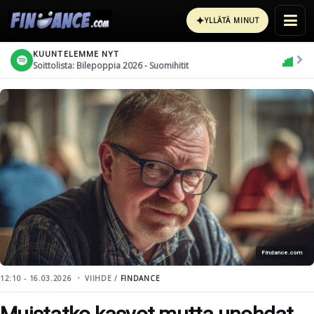
✦
YLLÄTÄ MINUT
KUUNTELEMME NYT
Soittolista: Bilepoppia 2026 - Suomihitit
Findance.com
12:10 - 16.03.2026
VIIHDE /
FINDANCE