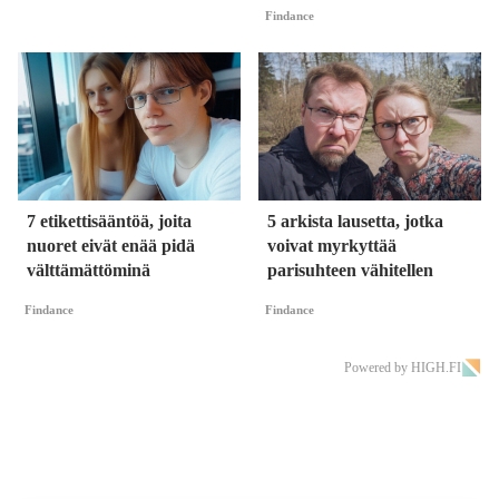
Findance
7 etikettisääntöä, joita
5 arkista lausetta, jotka
nuoret eivät enää pidä
voivat myrkyttää
välttämättöminä
parisuhteen vähitellen
Findance
Findance
Powered by HIGH.FI