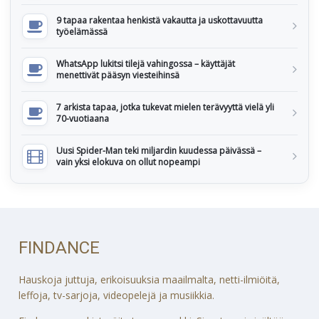
9 tapaa rakentaa henkistä vakautta ja uskottavuutta
työelämässä
WhatsApp lukitsi tilejä vahingossa – käyttäjät
menettivät pääsyn viesteihinsä
7 arkista tapaa, jotka tukevat mielen terävyyttä vielä yli
70-vuotiaana
Uusi Spider-Man teki miljardin kuudessa päivässä –
vain yksi elokuva on ollut nopeampi
FINDANCE
Hauskoja juttuja, erikoisuuksia maailmalta, netti-ilmiöitä,
leffoja, tv-sarjoja, videopelejä ja musiikkia.