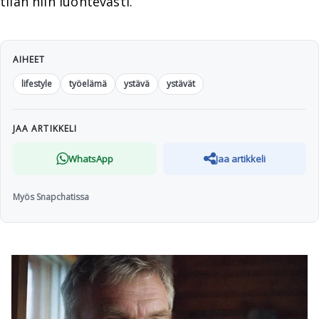
tilan niin luontevasti.
AIHEET
lifestyle
työelämä
ystävä
ystävät
JAA ARTIKKELI
WhatsApp
Jaa artikkeli
Myös Snapchatissa