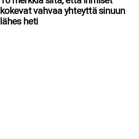
10 merkkiä siitä, että ihmiset
kokevat vahvaa yhteyttä sinuun
lähes heti