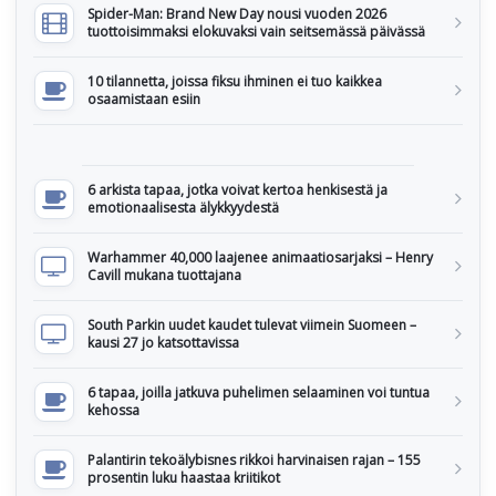
Spider-Man: Brand New Day nousi vuoden 2026
tuottoisimmaksi elokuvaksi vain seitsemässä päivässä
10 tilannetta, joissa fiksu ihminen ei tuo kaikkea
osaamistaan esiin
6 arkista tapaa, jotka voivat kertoa henkisestä ja
emotionaalisesta älykkyydestä
Warhammer 40,000 laajenee animaatiosarjaksi – Henry
Cavill mukana tuottajana
South Parkin uudet kaudet tulevat viimein Suomeen –
kausi 27 jo katsottavissa
6 tapaa, joilla jatkuva puhelimen selaaminen voi tuntua
kehossa
Palantirin tekoälybisnes rikkoi harvinaisen rajan – 155
prosentin luku haastaa kriitikot