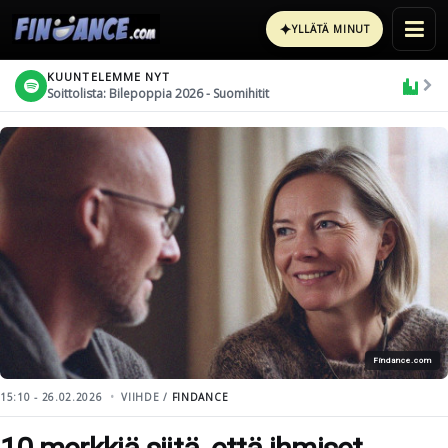
✦
YLLÄTÄ MINUT
KUUNTELEMME NYT
Soittolista: Bilepoppia 2026 - Suomihitit
Findance.com
15:10 - 26.02.2026
VIIHDE /
FINDANCE