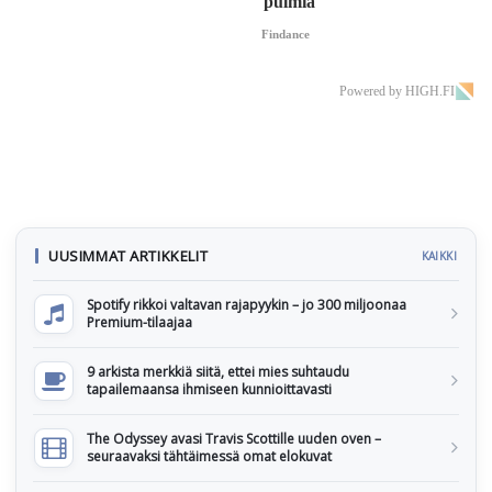
pulmia
Findance
Powered by HIGH.FI
UUSIMMAT ARTIKKELIT
KAIKKI
Spotify rikkoi valtavan rajapyykin – jo 300 miljoonaa
Premium-tilaajaa
9 arkista merkkiä siitä, ettei mies suhtaudu
tapailemaansa ihmiseen kunnioittavasti
The Odyssey avasi Travis Scottille uuden oven –
seuraavaksi tähtäimessä omat elokuvat