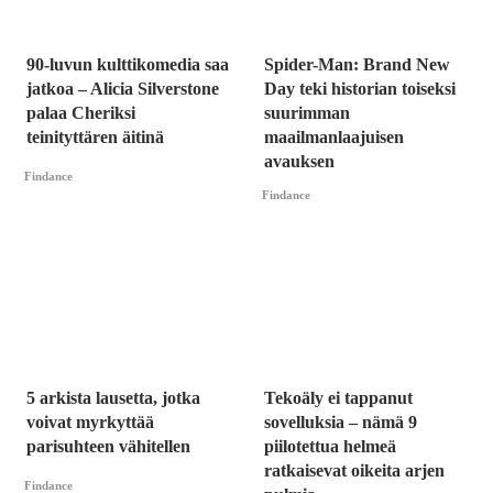
90-luvun kulttikomedia saa
Spider-Man: Brand New
jatkoa – Alicia Silverstone
Day teki historian toiseksi
palaa Cheriksi
suurimman
teinityttären äitinä
maailmanlaajuisen
avauksen
Findance
Findance
5 arkista lausetta, jotka
Tekoäly ei tappanut
voivat myrkyttää
sovelluksia – nämä 9
parisuhteen vähitellen
piilotettua helmeä
ratkaisevat oikeita arjen
Findance