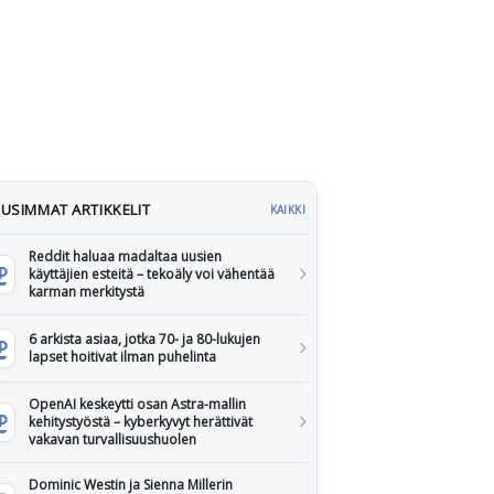
USIMMAT ARTIKKELIT
KAIKKI
Reddit haluaa madaltaa uusien
käyttäjien esteitä – tekoäly voi vähentää
karman merkitystä
6 arkista asiaa, jotka 70- ja 80-lukujen
lapset hoitivat ilman puhelinta
OpenAI keskeytti osan Astra-mallin
kehitystyöstä – kyberkyvyt herättivät
vakavan turvallisuushuolen
Dominic Westin ja Sienna Millerin