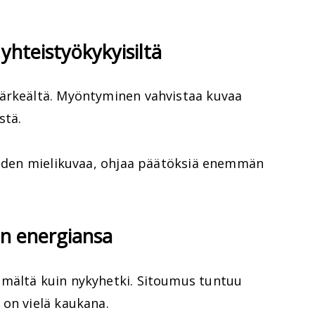
yhteistyökykyisiltä
tärkeältä. Myöntyminen vahvistaa kuvaa
stä.
muiden mielikuvaa, ohjaa päätöksiä enemmän
van energiansa
mmältä kuin nykyhetki. Sitoumus tuntuu
 on vielä kaukana.