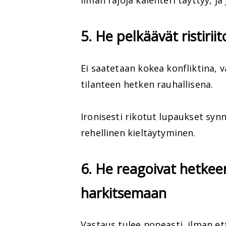
Ilman rajoja kalenteri täyttyy, j
5. He pelkäävät ristiriit
Ei saatetaan kokea konfliktina, v
tilanteen hetken rauhallisena.
Ironisesti rikotut lupaukset syn
rehellinen kieltäytyminen.
6. He reagoivat hetkee
harkitsemaan
Vastaus tulee nopeasti, ilman et