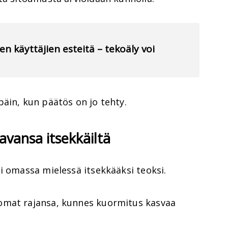
n käyttäjien esteitä – tekoäly voi
äin, kun päätös on jo tehty.
avansa itsekkäiltä
i omassa mielessä itsekkääksi teoksi.
omat rajansa, kunnes kuormitus kasvaa