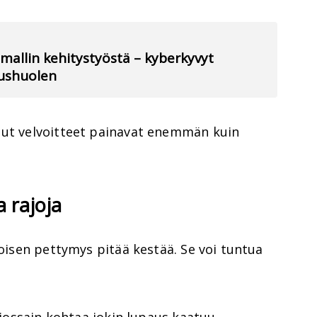
mallin kehitystyöstä – kyberkyvyt
uushuolen
uut velvoitteet painavat enemmän kuin
a rajoja
toisen pettymys pitää kestää. Se voi tuntua