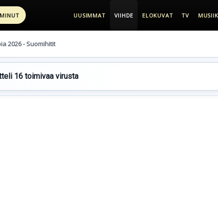
 MINUT
UUSIMMAT
VIIHDE
ELOKUVAT
TV
MUSIIK
pia 2026 - Suomihitit
teli 16 toimivaa virusta