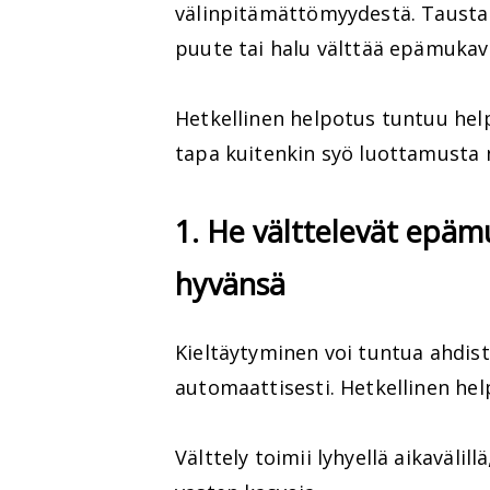
välinpitämättömyydestä. Taustall
puute tai halu välttää epämukav
Hetkellinen helpotus tuntuu hel
tapa kuitenkin syö luottamusta 
1. He välttelevät epäm
hyvänsä
Kieltäytyminen voi tuntua ahdista
automaattisesti. Hetkellinen hel
Välttely toimii lyhyellä aikaväli