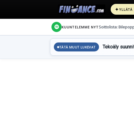
✦
YLLÄTÄ
Soittolista: Bilepop
KUUNTELEMME NYT
Tekoäly suunnit
TÄTÄ MUUT LUKEVAT