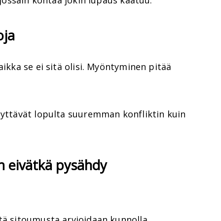
a jossain kohtaa jokin lupaus kaatuu.
oja
aikka se ei sitä olisi. Myöntyminen pitää
nyttävät lopulta suuremman konfliktin kuin
n eivätkä pysähdy
tä sitoumusta arvioidaan kunnolla.