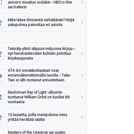
avioero muuttuu sodaksi – HBO:n War
sai trailerin
Mikä tekee ihmisestä viehättävän? Neljä
sukupolvea painottaa eri asioita
Tekoäly-yhtiö silppusi miljoonia kirjoja –
nyt harvinaisteosten kohtalo pelottaa
kirjakauppiaita
GTA 6:n ennakkotilaukset ovat
ennennäkemättömällä tasolla – Take-
Two ei silti nostanut ennustettaan
Madonnan Ray of Light -albumin
tuottanut William Orbit on kuollut 69-
vuotiaana
10 lausetta, joilla manipuloiva mies
yrittää herättää sääliä
Masters of the Universe sai uuden