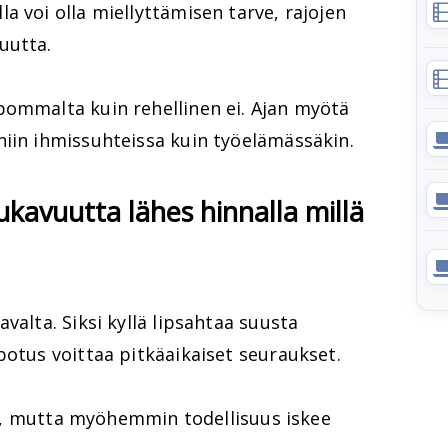
a voi olla miellyttämisen tarve, rajojen
uutta.
pommalta kuin rehellinen ei. Ajan myötä
niin ihmissuhteissa kuin työelämässäkin.
ukavuutta lähes hinnalla millä
valta. Siksi kyllä lipsahtaa suusta
potus voittaa pitkäaikaiset seuraukset.
llä, mutta myöhemmin todellisuus iskee