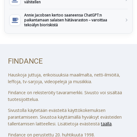
vähitellen
Annie Jacobsen kertoo saaneensa ChatGPT:n
paikantamaan salaisen hätävaraston – varoittaa
tekoälyn bioriskistä
FINDANCE
Hauskoja juttuja, erikoisuuksia maailmalta, netti-ilmiöitä,
leffoja, tv-sarjoja, videopelejä ja musiikkia.
Findance on rekisteröity tavaramerkki. Sivusto voi sisältää
tuotesijoittelua.
Sivustolla käytetään evästeitä käyttökokemuksen
parantamiseen. Sivustoa käyttämällä hyväksyt evästeiden
tallentamisen laitteellesi. Lisätietoja evästeistä
täällä
.
Findance on perustettu 20. huhtikuuta 1998.