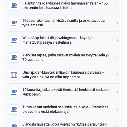
Palantirin tekoälybisnes rikkoi harvinaisen rajan – 155
prosentin luku haastaa kriitikot
9 tapaa rakentaa henkistä vakautta ja uskottavuutta
työelämässä
WhatsApp lukitsi tilejä vahingossa – käyttäjät
menettivät pääsyn viesteihinsä
7 arkista tapaa, jotka tukevat mielen terävyyttä vielä yli
70-vuotiaana
Uusi Spider-Man teki miljardin kuudessa päivässä –
vain yksi elokuva on ollut nopeampi
10 lausetta, jotka tekevät ihmisestä henkisesti raskaan
kumppanin
Turun kesän taidehitti saa lisää ilta-aikoja – Frameless
on avoinna enää elokuun ajan
5 arkista lausetta, jotka voivat myrkyttää parisuhteen