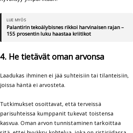
LUE MYÖS
Palantirin tekoälybisnes rikkoi harvinaisen rajan –
155 prosentin luku haastaa kriitikot
4. He tietävät oman arvonsa
Laadukas ihminen ei jää suhteisiin tai tilanteisiin,
joissa häntä ei arvosteta.
Tutkimukset osoittavat, että terveissä
parisuhteissa kumppanit tukevat toistensa
kasvua. Oman arvon tunnistaminen tarkoittaa
sitä, ettei hyväksy kohtelua, joka on ristiriidassa