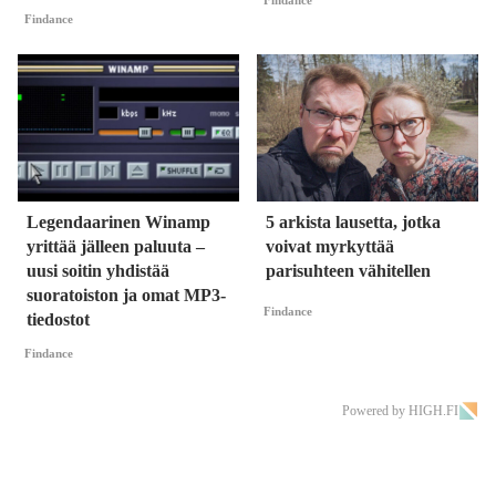
Findance
Findance
Legendaarinen Winamp
5 arkista lausetta, jotka
yrittää jälleen paluuta –
voivat myrkyttää
uusi soitin yhdistää
parisuhteen vähitellen
suoratoiston ja omat MP3-
Findance
tiedostot
Findance
Powered by HIGH.FI