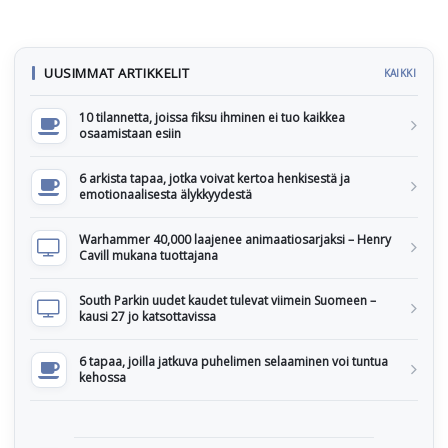
UUSIMMAT ARTIKKELIT
KAIKKI
10 tilannetta, joissa fiksu ihminen ei tuo kaikkea
osaamistaan esiin
6 arkista tapaa, jotka voivat kertoa henkisestä ja
emotionaalisesta älykkyydestä
Warhammer 40,000 laajenee animaatiosarjaksi – Henry
Cavill mukana tuottajana
South Parkin uudet kaudet tulevat viimein Suomeen –
kausi 27 jo katsottavissa
6 tapaa, joilla jatkuva puhelimen selaaminen voi tuntua
kehossa