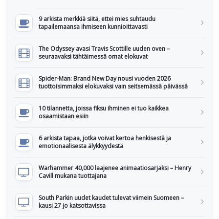
9 arkista merkkiä siitä, ettei mies suhtaudu
tapailemaansa ihmiseen kunnioittavasti
The Odyssey avasi Travis Scottille uuden oven –
seuraavaksi tähtäimessä omat elokuvat
Spider-Man: Brand New Day nousi vuoden 2026
tuottoisimmaksi elokuvaksi vain seitsemässä päivässä
10 tilannetta, joissa fiksu ihminen ei tuo kaikkea
osaamistaan esiin
6 arkista tapaa, jotka voivat kertoa henkisestä ja
emotionaalisesta älykkyydestä
Warhammer 40,000 laajenee animaatiosarjaksi – Henry
Cavill mukana tuottajana
South Parkin uudet kaudet tulevat viimein Suomeen –
kausi 27 jo katsottavissa