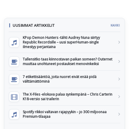
UUSIMMAT ARTIKKELIT
KAIKKI
KPop Demon Hunters -tähti Audrey Nuna siirtyy
Republic Recordsille – uusi superHuman-single
ilmestyy perjantaina
Tallensitko taas kiinnostavan paikan someen? Outernet
muuttaa unohtuneet postaukset menovinkeiksi
7 etikettisääntöä, joita nuoret eivät enää pidä
välttämättöminä
The X-Files -elokuva palaa synkempänä – Chris Carterin
K18-versio sai trailerin
Spotify rikkoi valtavan rajapyykin – jo 300 miljoonaa
Premium-tilaajaa