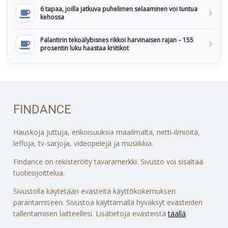
6 tapaa, joilla jatkuva puhelimen selaaminen voi tuntua
kehossa
Palantirin tekoälybisnes rikkoi harvinaisen rajan – 155
prosentin luku haastaa kriitikot
FINDANCE
Hauskoja juttuja, erikoisuuksia maailmalta, netti-ilmiöitä,
leffoja, tv-sarjoja, videopelejä ja musiikkia.
Findance on rekisteröity tavaramerkki. Sivusto voi sisältää
tuotesijoittelua.
Sivustolla käytetään evästeitä käyttökokemuksen
parantamiseen. Sivustoa käyttämällä hyväksyt evästeiden
tallentamisen laitteellesi. Lisätietoja evästeistä
täällä
.