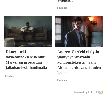
avauksen
Findance
Disney+ teki
Andrew Garfield ei täysin
täyskäännöksen: kehuttu
yllättynyt Amazonin
Marvel-sarja peruttiin
kohupäätöksestä – Sam
jatkokaudesta huolimatta
Altman -elokuva sai uuden
kodin
Findance
Findance
Powered by HIGH.FI