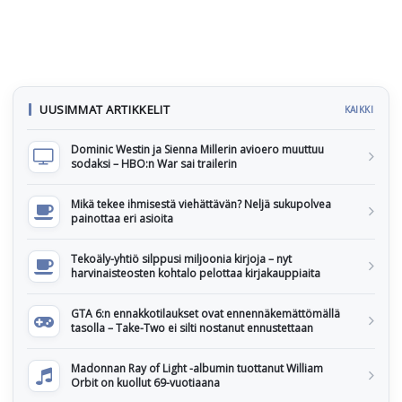
UUSIMMAT ARTIKKELIT
KAIKKI
Dominic Westin ja Sienna Millerin avioero muuttuu
sodaksi – HBO:n War sai trailerin
Mikä tekee ihmisestä viehättävän? Neljä sukupolvea
painottaa eri asioita
Tekoäly-yhtiö silppusi miljoonia kirjoja – nyt
harvinaisteosten kohtalo pelottaa kirjakauppiaita
GTA 6:n ennakkotilaukset ovat ennennäkemättömällä
tasolla – Take-Two ei silti nostanut ennustettaan
Madonnan Ray of Light -albumin tuottanut William
Orbit on kuollut 69-vuotiaana