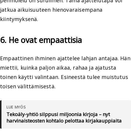
pehmolelu on surullinen. Tämä ajattelutapa voi
jatkua aikuisuuteen hienovaraisempana
kiintymyksenä.
6. He ovat empaattisia
Empaattinen ihminen ajattelee lahjan antajaa. Hän
miettii, kuinka paljon aikaa, rahaa ja ajatusta
toinen käytti valintaan. Esineestä tulee muistutus
toisen välittämisestä.
LUE MYÖS
Tekoäly-yhtiö silppusi miljoonia kirjoja – nyt
harvinaisteosten kohtalo pelottaa kirjakauppiaita