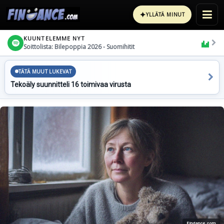
✦
YLLÄTÄ MINUT
KUUNTELEMME NYT
Soittolista: Bilepoppia 2026 - Suomihitit
TÄTÄ MUUT LUKEVAT
Tekoäly suunnitteli 16 toimivaa virusta
Findance.com