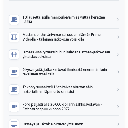
10 lausetta, joilla manipuloiva mies yrittää herättää
sääliä
Masters of the Universe sai uuden elämän Prime
Videolla – tällainen jatko-osa voisi olla
James Gunn tyrmäsi huhun kahden Batman-jatko-osan
yhteiskuvauksista
5 kysymystä, jotka kertovat ihmisestä enemmän kuin
tavallinen small talk
Tekoäly suunnitteli 16 toimivaa virusta: näin
historiallinen läpimurto onnistui
Ford paljasti alle 30 000 dollarin sähköavolavan –
Fathom saapuu vuonna 2027
Disney+ ja Tiktok aloittavat yhteistyön