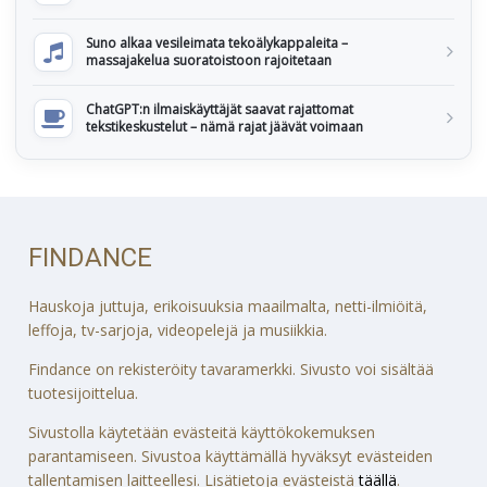
Suno alkaa vesileimata tekoälykappaleita –
massajakelua suoratoistoon rajoitetaan
ChatGPT:n ilmaiskäyttäjät saavat rajattomat
tekstikeskustelut – nämä rajat jäävät voimaan
FINDANCE
Hauskoja juttuja, erikoisuuksia maailmalta, netti-ilmiöitä,
leffoja, tv-sarjoja, videopelejä ja musiikkia.
Findance on rekisteröity tavaramerkki. Sivusto voi sisältää
tuotesijoittelua.
Sivustolla käytetään evästeitä käyttökokemuksen
parantamiseen. Sivustoa käyttämällä hyväksyt evästeiden
tallentamisen laitteellesi. Lisätietoja evästeistä
täällä
.