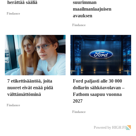
herättää sääliä
suurimman
maailmanlaajuisen
Findance
avauksen
Findance
7 etikettisääntöä, joita
Ford paljasti alle 30 000
nuoret eivät enää pidä
dollarin sähköavolavan –
välttämättöminä
Fathom saapuu vuonna
2027
Findance
Findance
Powered by HIGH.FI